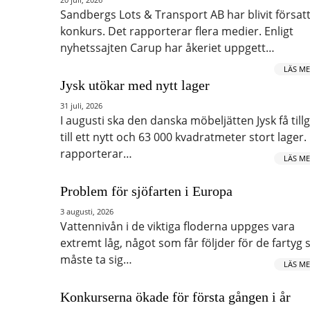
Sandbergs Lots & Transport AB har blivit försatt
konkurs. Det rapporterar flera medier. Enligt
nyhetssajten Carup har åkeriet uppgett…
LÄS ME
Jysk utökar med nytt lager
31 juli, 2026
I augusti ska den danska möbeljätten Jysk få till
till ett nytt och 63 000 kvadratmeter stort lager.
rapporterar…
LÄS ME
Problem för sjöfarten i Europa
3 augusti, 2026
Vattennivån i de viktiga floderna uppges vara
extremt låg, något som får följder för de fartyg
måste ta sig…
LÄS ME
Konkurserna ökade för första gången i år