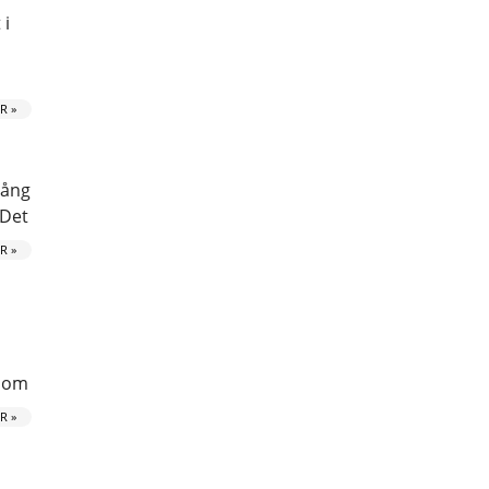
 i
R »
gång
 Det
R »
 som
R »