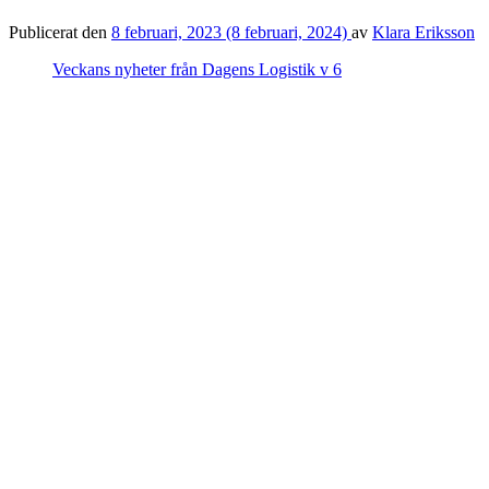
Publicerat den
8 februari, 2023
(8 februari, 2024)
av
Klara Eriksson
Veckans nyheter från Dagens Logistik v 6