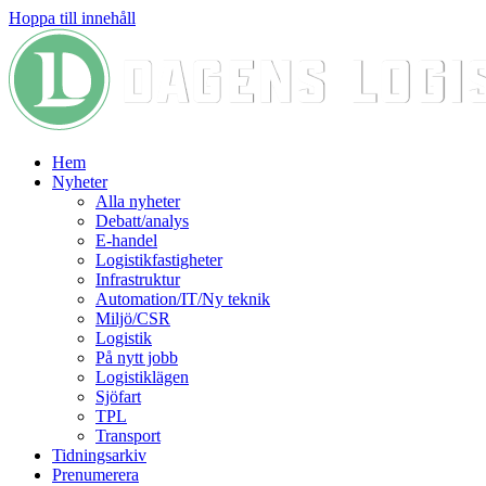
Hoppa till innehåll
Hem
Nyheter
Alla nyheter
Debatt/analys
E-handel
Logistikfastigheter
Infrastruktur
Automation/IT/Ny teknik
Miljö/CSR
Logistik
På nytt jobb
Logistiklägen
Sjöfart
TPL
Transport
Tidningsarkiv
Prenumerera