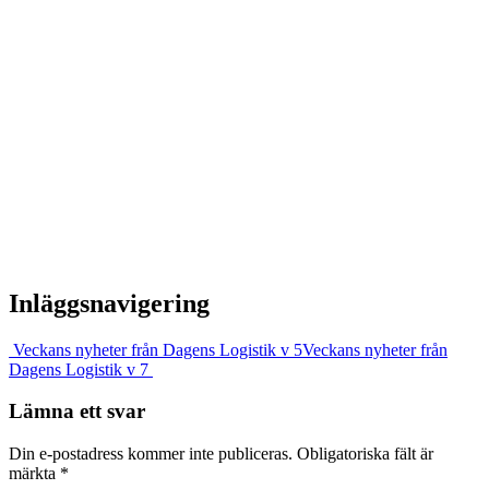
Inläggsnavigering
Veckans nyheter från Dagens Logistik v 5
Veckans nyheter från
Dagens Logistik v 7
Lämna ett svar
Din e-postadress kommer inte publiceras.
Obligatoriska fält är
märkta
*