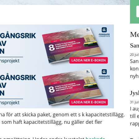
Me
San
20 jul
San
kon
nyh
Jys
31 jul
I a
rna för att skicka paket, genom ett s k kapacitetstillägg.
till
om haft kapacitetstillägg, nu gäller det fler
rap