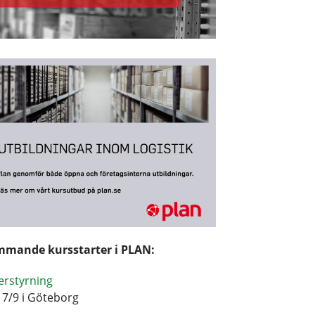
mande kursstarter i PLAN:
erstyrning
17/9 i Göteborg