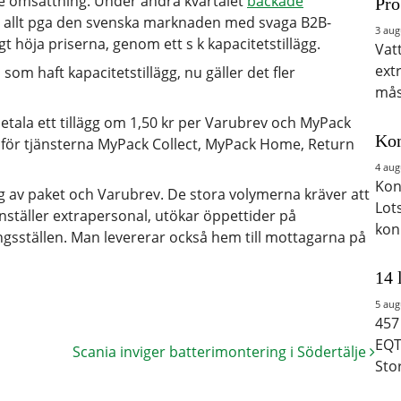
nde omsättning. Under andra kvartalet
backade
Pro
r allt pga den svenska marknaden med svaga B2B-
3 aug
ligt höja priserna, genom ett s k kapacitetstillägg.
Vat
ext
om haft kapacitetstillägg, nu gäller det fler
mås
etala ett tillägg om 1,50 kr per Varubrev och MyPack
Kon
örs för tjänsterna MyPack Collect, MyPack Home, Return
4 aug
Kon
g av paket och Varubrev. De stora volymerna kräver att
Lot
anställer extrapersonal, utökar öppettider på
kon
ingsställen. Man levererar också hem till mottagarna på
14 
5 aug
457
EQT
Scania inviger batterimontering i Södertälje
Sto