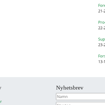
For
21-
Pro
22-
Sup
23-
For
13-
y
Nyhetsbrev
r