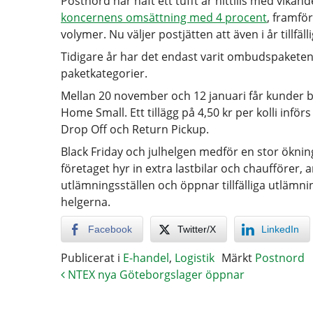
Postnord har haft ett tufft år hittills med vika
koncernens omsättning med 4 procent
, framfö
volymer. Nu väljer postjätten att även i år tillfäl
Tidigare år har det endast varit ombudspaketen s
paketkategorier.
Mellan 20 november och 12 januari får kunder b
Home Small. Ett tillägg på 4,50 kr per kolli inf
Drop Off och Return Pickup.
Black Friday och julhelgen medför en stor öknin
företaget hyr in extra lastbilar och chaufförer, 
utlämningsställen och öppnar tillfälliga utlämn
helgerna.
Facebook
Twitter/X
LinkedIn
Publicerat i
E-handel
,
Logistik
Märkt
Postnord
NTEX nya Göteborgslager öppnar