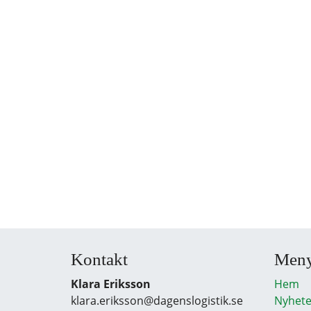
Kontakt
Men
Klara Eriksson
Hem
klara.eriksson@dagenslogistik.se
Nyhete