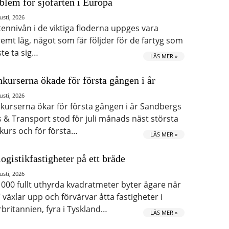
blem för sjöfarten i Europa
usti, 2026
tennivån i de viktiga floderna uppges vara
remt låg, något som får följder för de fartyg som
te ta sig…
LÄS MER »
kurserna ökade för första gången i år
usti, 2026
kurserna ökar för första gången i år Sandbergs
s & Transport stod för juli månads näst största
kurs och för första…
LÄS MER »
logistikfastigheter på ett bräde
usti, 2026
 000 fullt uthyrda kvadratmeter byter ägare när
 växlar upp och förvärvar åtta fastigheter i
rbritannien, fyra i Tyskland…
LÄS MER »