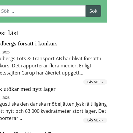
st läst
dbergs försatt i konkurs
i, 2026
dbergs Lots & Transport AB har blivit försatt i
kurs. Det rapporterar flera medier. Enligt
etssajten Carup har åkeriet uppgett…
LÄS MER »
k utökar med nytt lager
i, 2026
ugusti ska den danska möbeljätten Jysk få tillgång
 ett nytt och 63 000 kvadratmeter stort lager. Det
porterar…
LÄS MER »