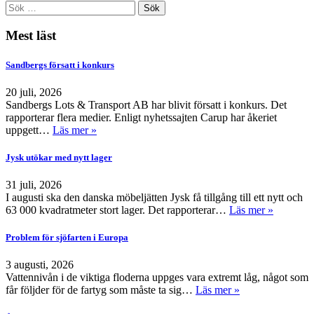
Mest läst
Sandbergs försatt i konkurs
20 juli, 2026
Sandbergs Lots & Transport AB har blivit försatt i konkurs. Det
rapporterar flera medier. Enligt nyhetssajten Carup har åkeriet
uppgett…
Läs mer »
Jysk utökar med nytt lager
31 juli, 2026
I augusti ska den danska möbeljätten Jysk få tillgång till ett nytt och
63 000 kvadratmeter stort lager. Det rapporterar…
Läs mer »
Problem för sjöfarten i Europa
3 augusti, 2026
Vattennivån i de viktiga floderna uppges vara extremt låg, något som
får följder för de fartyg som måste ta sig…
Läs mer »