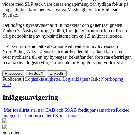
vidare med SLP, tack vare deras engagemang och tydliga fokus på
långsiktighet, kommenterar Varga Moshtagh, vd för Redhead
Sverige.
Det tioåriga hyresavtalet är fullt indexerat och gäller fastigheten
Zinken 3. Årshyran uppgår till 5,1 miljoner kronor och medför en
årlig nettoökning av hyresintäkterna om ca 1,5 miljoner kronor.
– Vi ser fram emot att välkomna Redhead som ny hyresgäst i
Norrköping. Att vi så snart efter att lokalen blir vakant kan lämna
över nycklarna till en ny hyresgäst bekräftar den fortsatta efterfrågan
på attraktiva logistikytor, kommenterar Filip Persson, vd för SLP.
Facebook
Twitter/X
LinkedIn
Publicerat i
Logistikfastigheter
,
Logistiklägen
Märkt
Norrköping
,
SLP
Inläggsnavigering
Mer fossilfritt stål när EAB och SSAB fördjupar samarbete
Roxtec
inviger distributionscenter i Karlskrona
Sök efter: