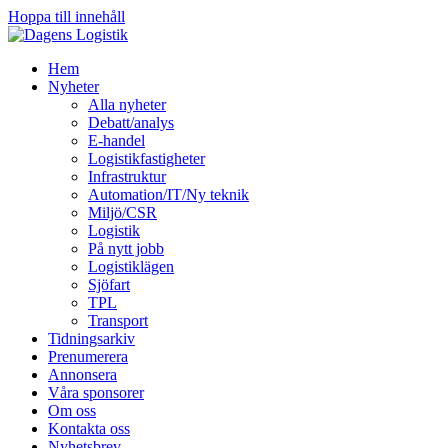
Hoppa till innehåll
Hem
Nyheter
Alla nyheter
Debatt/analys
E-handel
Logistikfastigheter
Infrastruktur
Automation/IT/Ny teknik
Miljö/CSR
Logistik
På nytt jobb
Logistiklägen
Sjöfart
TPL
Transport
Tidningsarkiv
Prenumerera
Annonsera
Våra sponsorer
Om oss
Kontakta oss
Nyhetsbrev