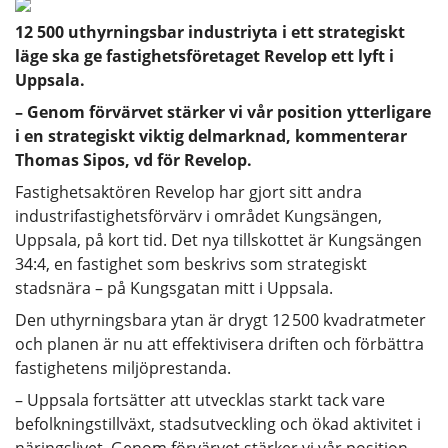
12 500 uthyrningsbar industriyta i ett strategiskt
läge ska ge fastighetsföretaget Revelop ett lyft i
Uppsala.
– Genom förvärvet stärker vi vår position ytterligare
i en strategiskt viktig delmarknad, kommenterar
Thomas Sipos, vd för Revelop.
Fastighetsaktören Revelop har gjort sitt andra
industrifastighetsförvärv i området Kungsängen,
Uppsala, på kort tid. Det nya tillskottet är Kungsängen
34:4, en fastighet som beskrivs som strategiskt
stadsnära – på Kungsgatan mitt i Uppsala.
Den uthyrningsbara ytan är drygt 12 500 kvadratmeter
och planen är nu att effektivisera driften och förbättra
fastighetens miljöprestanda.
– Uppsala fortsätter att utvecklas starkt tack vare
befolkningstillväxt, stadsutveckling och ökad aktivitet i
näringslivet. Genom förvärvet stärker vi vår position