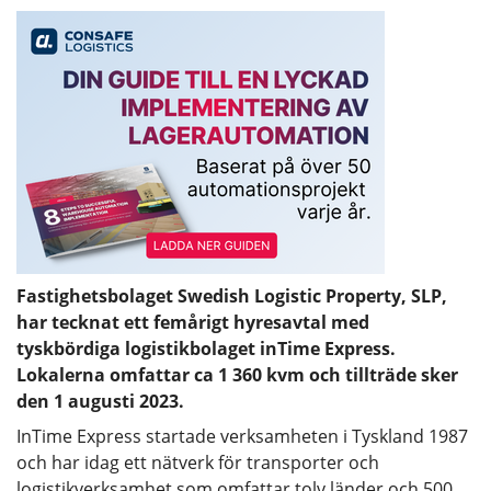
Fastighetsbolaget Swedish Logistic Property, SLP,
har tecknat ett femårigt hyresavtal med
tyskbördiga logistikbolaget inTime Express.
Lokalerna omfattar ca 1 360 kvm och tillträde sker
den 1 augusti 2023.
InTime Express startade verksamheten i Tyskland 1987
och har idag ett nätverk för transporter och
logistikverksamhet som omfattar tolv länder och 500