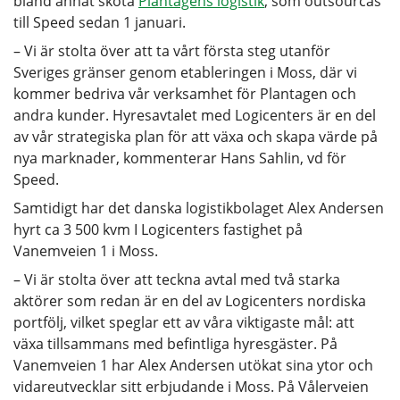
bland annat sköta
Plantagens logistik
, som outsourcas
till Speed sedan 1 januari.
– Vi är stolta över att ta vårt första steg utanför
Sveriges gränser genom etableringen i Moss, där vi
kommer bedriva vår verksamhet för Plantagen och
andra kunder. Hyresavtalet med Logicenters är en del
av vår strategiska plan för att växa och skapa värde på
nya marknader, kommenterar Hans Sahlin, vd för
Speed.
Samtidigt har det danska logistikbolaget Alex Andersen
hyrt ca 3 500 kvm I Logicenters fastighet på
Vanemveien 1 i Moss.
– Vi är stolta över att teckna avtal med två starka
aktörer som redan är en del av Logicenters nordiska
portfölj, vilket speglar ett av våra viktigaste mål: att
växa tillsammans med befintliga hyresgäster. På
Vanemveien 1 har Alex Andersen utökat sina ytor och
vidareutvecklar sitt erbjudande i Moss. På Vålerveien