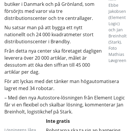
butiker i Danmark och på Grönland, som
Ebbe
försörjts med varor via tre
Jakobsen
(Element
distributionscenter och tre centrallager.
Logic)
Nu satsar man på att bygga ett nytt
och Jan
nationellt och 24 000 kvadratmeter stort
Breinholt
distributionscenter i Brøndby.
(Stark),
Foto
Från detta nya center ska företaget dagligen
Mathias
leverera över 20 000 artiklar, målet är
Løvgreen
dessutom att öka den siffran till 45 000
artiklar per dag.
För att lyckas med det tänker man högautomatisera
lagret med 34 robotar.
– Med den nya Autostore-lösningen från Element Logic
får vi en flexibel och skalbar lösning, kommenterar Jan
Breinholt, logistikchef på Stark.
Inte gratis
Lösningens låga
Robotarna ska ta sig an hantering,