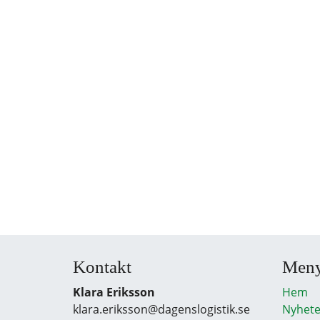
Kontakt
Men
Klara Eriksson
Hem
klara.eriksson@dagenslogistik.se
Nyhete