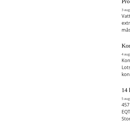
Pro
3 aug
Vat
ext
mås
Kon
4 aug
Kon
Lot
kon
14 
5 aug
457
EQT
Sto