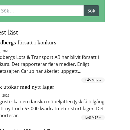
st läst
dbergs försatt i konkurs
i, 2026
dbergs Lots & Transport AB har blivit försatt i
kurs. Det rapporterar flera medier. Enligt
etssajten Carup har åkeriet uppgett…
LÄS MER »
k utökar med nytt lager
i, 2026
ugusti ska den danska möbeljätten Jysk få tillgång
 ett nytt och 63 000 kvadratmeter stort lager. Det
porterar…
LÄS MER »