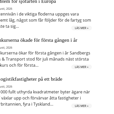
blem för sjöfarten i Europa
usti, 2026
tennivån i de viktiga floderna uppges vara
remt låg, något som får följder för de fartyg som
te ta sig…
LÄS MER »
kurserna ökade för första gången i år
usti, 2026
kurserna ökar för första gången i år Sandbergs
s & Transport stod för juli månads näst största
kurs och för första…
LÄS MER »
logistikfastigheter på ett bräde
usti, 2026
 000 fullt uthyrda kvadratmeter byter ägare när
 växlar upp och förvärvar åtta fastigheter i
rbritannien, fyra i Tyskland…
LÄS MER »