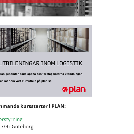
mande kursstarter i PLAN:
erstyrning
17/9 i Göteborg