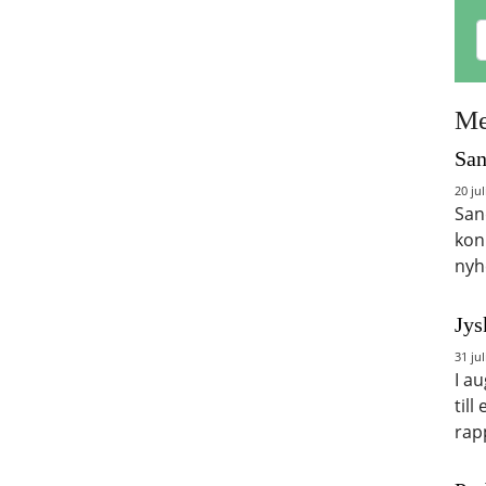
Me
San
20 jul
San
kon
nyh
Jys
31 jul
I a
till
rap