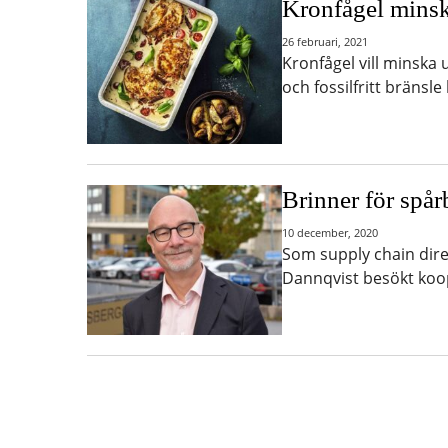
Kronfågel minsk
26 februari, 2021
Kronfågel vill minska 
och fossilfritt bräns
Brinner för spår
10 december, 2020
Som supply chain dire
Dannqvist besökt koop