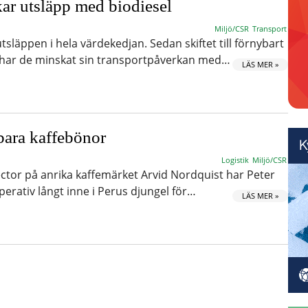
ar utsläpp med biodiesel
Miljö/CSR
Transport
utsläppen i hela värdekedjan. Sedan skiftet till förnybart
le har de minskat sin transportpåverkan med…
LÄS MER »
bara kaffebönor
Logistik
Miljö/CSR
ctor på anrika kaffemärket Arvid Nordquist har Peter
erativ långt inne i Perus djungel för…
LÄS MER »