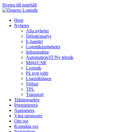
Hoppa till innehåll
Hem
Nyheter
Alla nyheter
Debatt/analys
E-handel
Logistikfastigheter
Infrastruktur
Automation/IT/Ny teknik
Miljö/CSR
Logistik
På nytt jobb
Logistiklägen
Sjöfart
TPL
Transport
Tidningsarkiv
Prenumerera
Annonsera
Våra sponsorer
Om oss
Kontakta oss
Nyhetsbrev