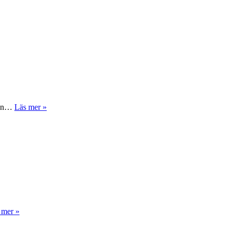
även…
Läs mer »
 mer »