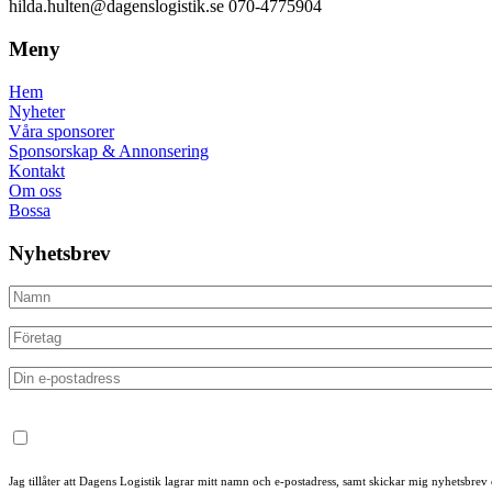
hilda.hulten@dagenslogistik.se 070-4775904
Meny
Hem
Nyheter
Våra sponsorer
Sponsorskap & Annonsering
Kontakt
Om oss
Bossa
Nyhetsbrev
Jag tillåter att Dagens Logistik lagrar mitt namn och e-postadress, samt skickar mig nyhetsbrev