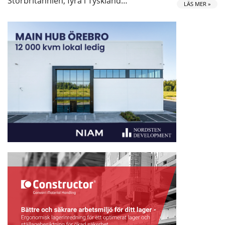
Storbritannien, fyra i Tyskland…
LÄS MER »