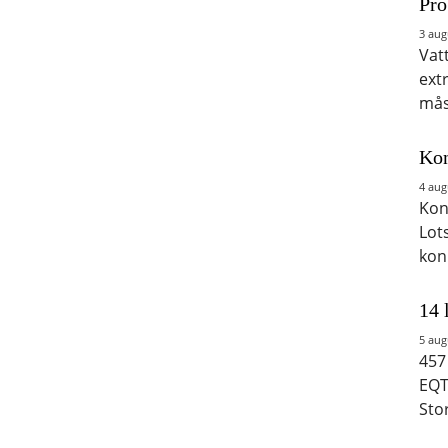
Pro
3 aug
Vat
ext
mås
Kon
4 aug
Kon
Lot
kon
14 
5 aug
457
EQT
Sto