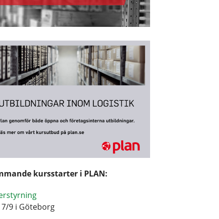
mande kursstarter i PLAN:
erstyrning
17/9 i Göteborg