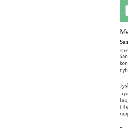
Me
San
20 jul
San
kon
nyh
Jys
31 jul
I a
till
rap