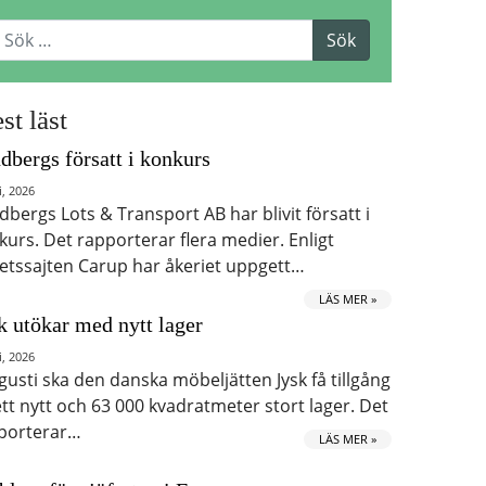
st läst
dbergs försatt i konkurs
i, 2026
dbergs Lots & Transport AB har blivit försatt i
kurs. Det rapporterar flera medier. Enligt
etssajten Carup har åkeriet uppgett…
LÄS MER »
k utökar med nytt lager
i, 2026
ugusti ska den danska möbeljätten Jysk få tillgång
 ett nytt och 63 000 kvadratmeter stort lager. Det
porterar…
LÄS MER »