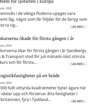
blem för sjöfarten i Europa
usti, 2026
tennivån i de viktiga floderna uppges vara
remt låg, något som får följder för de fartyg som
te ta sig…
LÄS MER »
kurserna ökade för första gången i år
usti, 2026
kurserna ökar för första gången i år Sandbergs
s & Transport stod för juli månads näst största
kurs och för första…
LÄS MER »
logistikfastigheter på ett bräde
usti, 2026
 000 fullt uthyrda kvadratmeter byter ägare när
 växlar upp och förvärvar åtta fastigheter i
rbritannien, fyra i Tyskland…
LÄS MER »