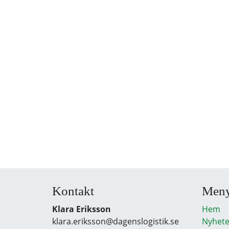
Kontakt
Men
Klara Eriksson
Hem
klara.eriksson@dagenslogistik.se
Nyhete