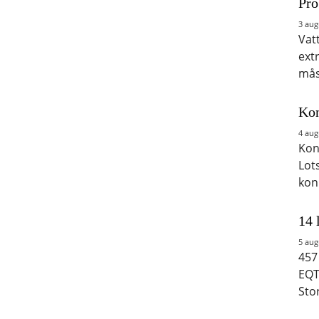
Pro
3 aug
Vat
ext
mås
Kon
4 aug
Kon
Lot
kon
14 
5 aug
457
EQT
Sto