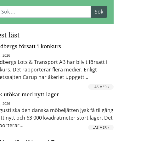
st läst
dbergs försatt i konkurs
i, 2026
dbergs Lots & Transport AB har blivit försatt i
kurs. Det rapporterar flera medier. Enligt
etssajten Carup har åkeriet uppgett…
LÄS MER »
k utökar med nytt lager
i, 2026
ugusti ska den danska möbeljätten Jysk få tillgång
 ett nytt och 63 000 kvadratmeter stort lager. Det
porterar…
LÄS MER »