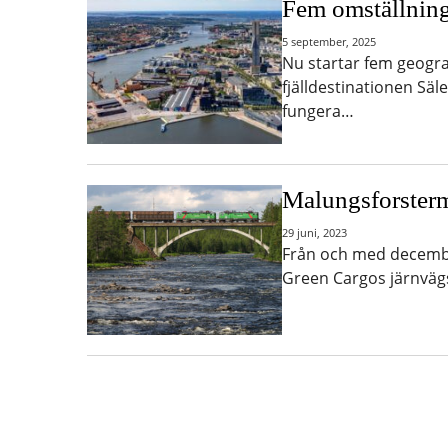
Fem omställnings
5 september, 2025
Nu startar fem geogra
fjälldestinationen Säl
fungera…
Malungsforsterm
29 juni, 2023
Från och med decembe
Green Cargos järnvägs