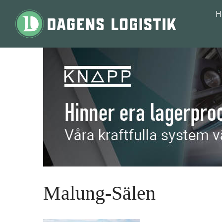
Hoppa till innehåll
H
Malung-Sälen