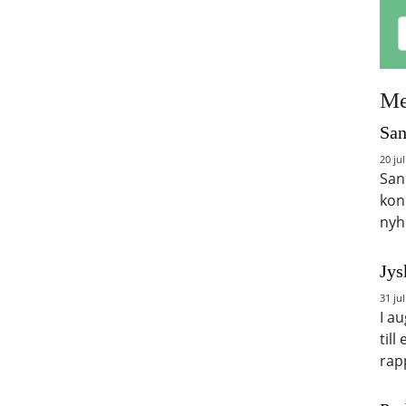
Me
San
20 jul
San
kon
nyh
Jys
31 jul
I a
till
rap