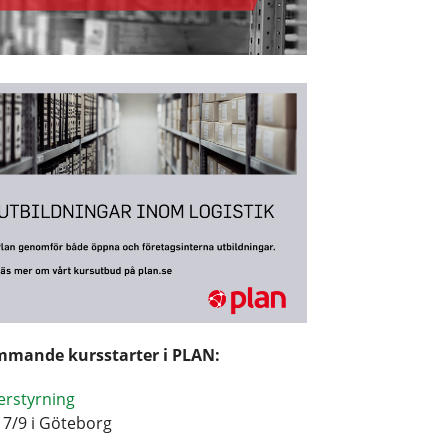
mande kursstarter i PLAN:
erstyrning
17/9 i Göteborg