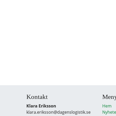
Kontakt
Men
Klara Eriksson
Hem
klara.eriksson@dagenslogistik.se
Nyhete