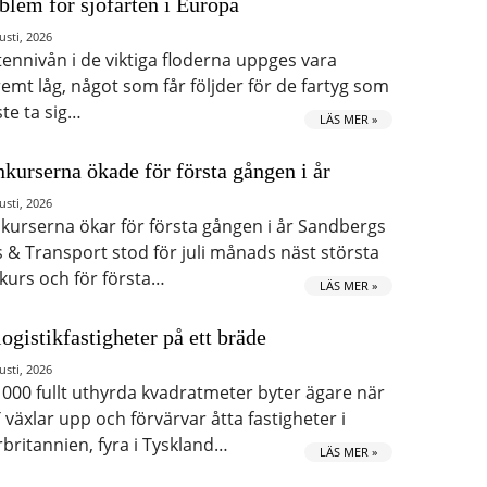
blem för sjöfarten i Europa
usti, 2026
tennivån i de viktiga floderna uppges vara
remt låg, något som får följder för de fartyg som
te ta sig…
LÄS MER »
kurserna ökade för första gången i år
usti, 2026
kurserna ökar för första gången i år Sandbergs
s & Transport stod för juli månads näst största
kurs och för första…
LÄS MER »
logistikfastigheter på ett bräde
usti, 2026
 000 fullt uthyrda kvadratmeter byter ägare när
 växlar upp och förvärvar åtta fastigheter i
rbritannien, fyra i Tyskland…
LÄS MER »