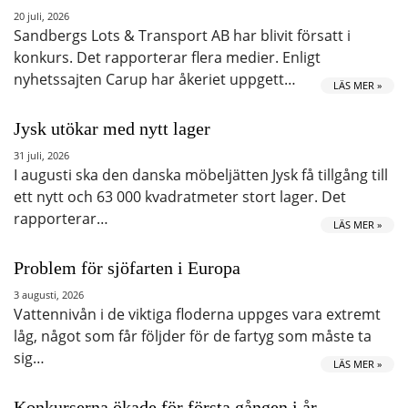
20 juli, 2026
Sandbergs Lots & Transport AB har blivit försatt i
konkurs. Det rapporterar flera medier. Enligt
nyhetssajten Carup har åkeriet uppgett…
LÄS MER »
Jysk utökar med nytt lager
31 juli, 2026
I augusti ska den danska möbeljätten Jysk få tillgång till
ett nytt och 63 000 kvadratmeter stort lager. Det
rapporterar…
LÄS MER »
Problem för sjöfarten i Europa
3 augusti, 2026
Vattennivån i de viktiga floderna uppges vara extremt
låg, något som får följder för de fartyg som måste ta
sig…
LÄS MER »
Konkurserna ökade för första gången i år