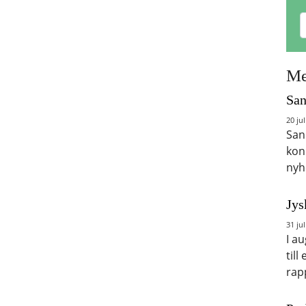
Me
San
20 jul
San
kon
nyh
Jys
31 jul
I a
till
rap