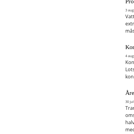
Pro
3 aug
Vat
ext
mås
Kon
4 aug
Kon
Lot
kon
Åre
30 jul
Tra
oms
hal
med