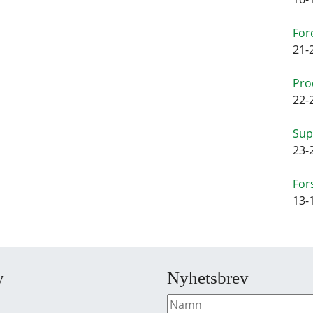
For
21-
Pro
22-
Sup
23-
For
13-
y
Nyhetsbrev