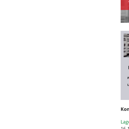
Kom
Lag
16-