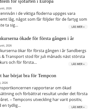
blem för sjöfarten i Europa
usti, 2026
tennivån i de viktiga floderna uppges vara
remt låg, något som får följder för de fartyg som
te ta sig…
LÄS MER »
kurserna ökade för första gången i år
usti, 2026
kurserna ökar för första gången i år Sandbergs
s & Transport stod för juli månads näst största
kurs och för första…
LÄS MER »
t har börjat bra för Tempcon
i, 2026
nsportkoncernen rapporterar om ökad
ättning och förbättrat resultat under det första
våret. – Tempcons utveckling har varit positiv,
 en tydlig…
LÄS MER »