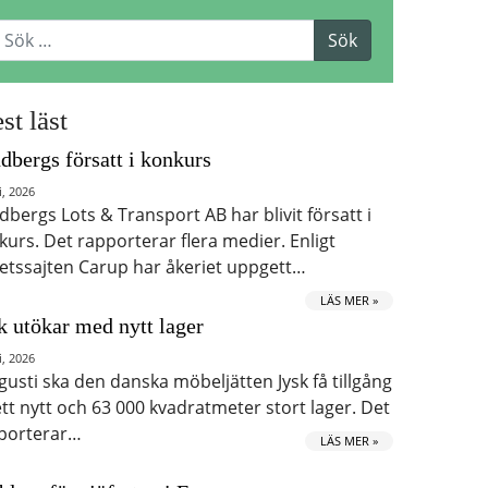
st läst
dbergs försatt i konkurs
i, 2026
dbergs Lots & Transport AB har blivit försatt i
kurs. Det rapporterar flera medier. Enligt
etssajten Carup har åkeriet uppgett…
LÄS MER »
k utökar med nytt lager
i, 2026
ugusti ska den danska möbeljätten Jysk få tillgång
 ett nytt och 63 000 kvadratmeter stort lager. Det
porterar…
LÄS MER »