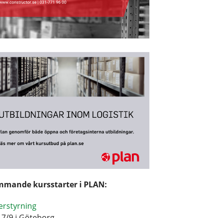
mande kursstarter i PLAN:
erstyrning
17/9 i Göteborg