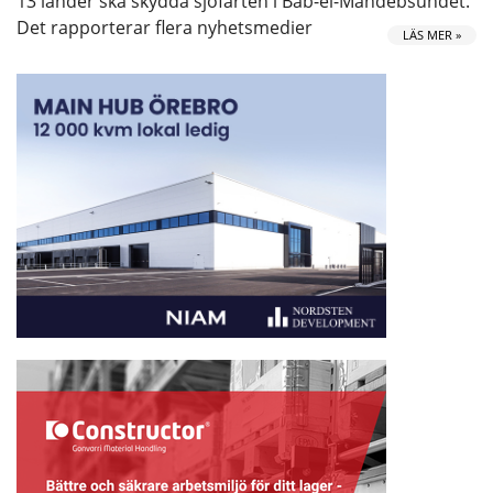
13 länder ska skydda sjöfarten i Bab-el-Mandebsundet.
Det rapporterar flera nyhetsmedier
LÄS MER »