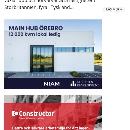
växlar upp och förvärvar åtta fastigheter i
Storbritannien, fyra i Tyskland…
LÄS MER »