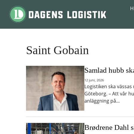
Hoppa till innehåll
H
Saint Gobain
Samlad hubb sk
12 juni, 2026
Logistiken ska vässas 
Göteborg. – Att vår h
anläggning på…
Brødrene Dahl 