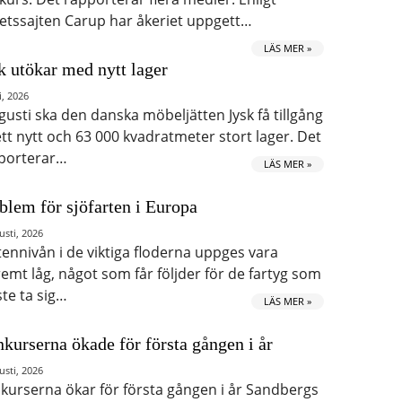
etssajten Carup har åkeriet uppgett…
LÄS MER »
k utökar med nytt lager
i, 2026
ugusti ska den danska möbeljätten Jysk få tillgång
 ett nytt och 63 000 kvadratmeter stort lager. Det
porterar…
LÄS MER »
blem för sjöfarten i Europa
usti, 2026
tennivån i de viktiga floderna uppges vara
remt låg, något som får följder för de fartyg som
te ta sig…
LÄS MER »
kurserna ökade för första gången i år
usti, 2026
kurserna ökar för första gången i år Sandbergs