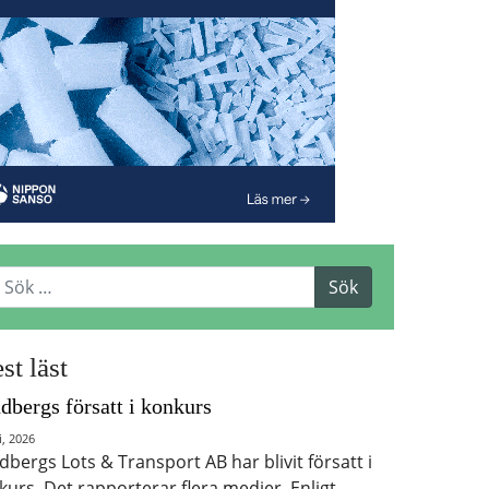
st läst
dbergs försatt i konkurs
i, 2026
dbergs Lots & Transport AB har blivit försatt i
kurs. Det rapporterar flera medier. Enligt