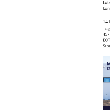
Lot
kon
14 
5 aug
457
EQT
Sto