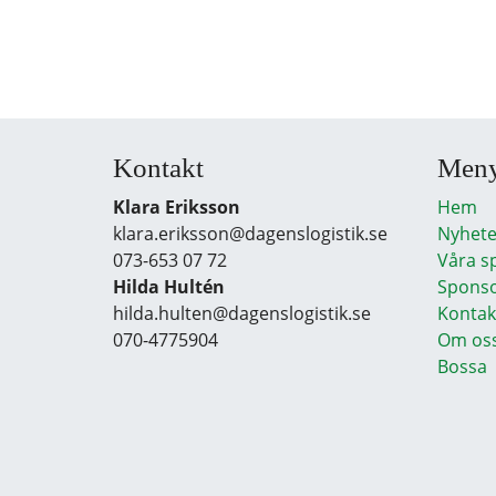
Kontakt
Men
Klara Eriksson
Hem
klara.eriksson@dagenslogistik.se
Nyhete
073-653 07 72
Våra s
Hilda Hultén
Sponso
hilda.hulten@dagenslogistik.se
Kontak
070-4775904
Om os
Bossa