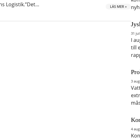
s Logistik.”Det…
nyh
LÄS MER »
Jys
31 jul
I a
till
rap
Pro
3 aug
Vat
ext
mås
Kon
4 aug
Kon