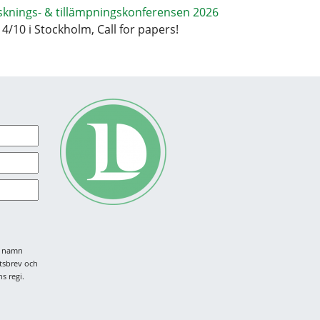
sknings- & tillämpningskonferensen 2026
14/10 i Stockholm, Call for papers!
tt namn
tsbrev och
s regi.