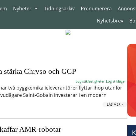
em
Nyheter
Tidningsarkiv
Prenumerera
Annons
Nyhetsbrev
Bo
a stärka Chryso och GCP
Logistikfastigheter
Logistiklägen
när två byggkemikalieleverantörer flyttar ihop utanför
uvudägare Saint-Gobain investerar i en modern
LÄS MER »
skaffar AMR-robotar