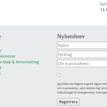
For
13-
y
Nyhetsbrev
r
ponsorer
rskap & Annonsering
t
s
Jag tillåter att Dagens Logistik lagrar mi
och e-postadress, samt skickar mig nyhe
inbjudningar till arrangemang i tidningen