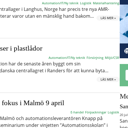
Automation/IT/Ny teknik
Logistik
Materialhantering
trallager i Langhus, Norge har precis tre nya AMR-
terar varor utan en mänsklig hand bakom…
LÄS MER »
er i plastlådor
Automation/IT/Ny teknik
Försörjning
Miljö/CSR
tion har de senaste åren byggt om sin
danska centrallagret i Randers för att kunna byta…
LÄS MER »
Me
 fokus i Malmö 9 april
San
E-handel
Förpackningar
Logistik
20 jul
r Malmö och automationsleverantören Knapp på
San
stseminarium under vinjetten ”Automationsskolan” i
kon