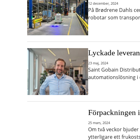
12 december, 2024
På Brødrene Dahls cen
robotar som transpor
Lyckade leverans
23 maj, 2024
Saint Gobain Distribu
automationslösning i 
Förpackningen i
25 mars, 2024
Om två veckor bjude
ytterligare ett fruko