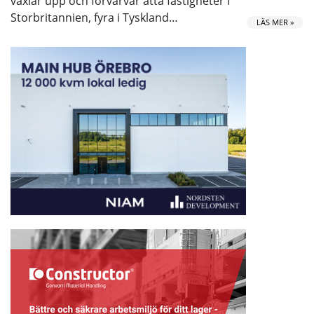
växlar upp och förvärvar åtta fastigheter i
Storbritannien, fyra i Tyskland…
LÄS MER »