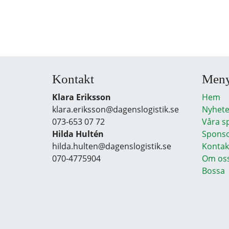
Kontakt
Men
Klara Eriksson
Hem
klara.eriksson@dagenslogistik.se
Nyhete
073-653 07 72
Våra s
Hilda Hultén
Sponso
hilda.hulten@dagenslogistik.se
Kontak
070-4775904
Om os
Bossa