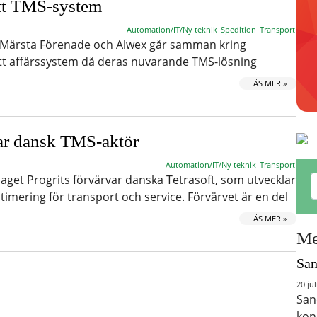
ytt TMS-system
Automation/IT/Ny teknik
Spedition
Transport
, Märsta Förenade och Alwex går samman kring
ytt affärssystem då deras nuvarande TMS-lösning
LÄS MER »
var dansk TMS-aktör
Automation/IT/Ny teknik
Transport
get Progrits förvärvar danska Tetrasoft, som utvecklar
imering för transport och service. Förvärvet är en del
LÄS MER »
Me
San
20 jul
San
kon