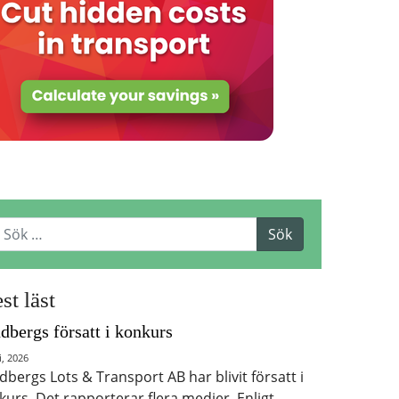
st läst
dbergs försatt i konkurs
i, 2026
dbergs Lots & Transport AB har blivit försatt i
kurs. Det rapporterar flera medier. Enligt