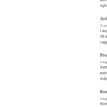
nyh
Jys
31 jul
I a
till
rap
Pro
3 aug
Vat
ext
mås
Kon
4 aug
Kon