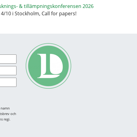
sknings- & tillämpningskonferensen 2026
14/10 i Stockholm, Call for papers!
tt namn
tsbrev och
s regi.