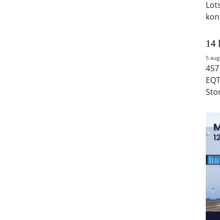
Lot
kon
14 
5 aug
457
EQT
Sto