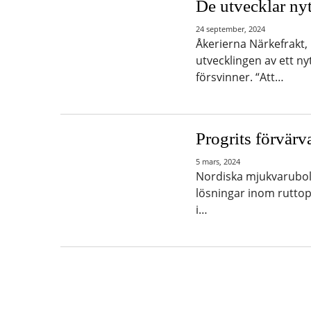
De utvecklar n
24 september, 2024
Åkerierna Närkefrakt
utvecklingen av ett n
försvinner. “Att…
Progrits förvär
5 mars, 2024
Nordiska mjukvarubola
lösningar inom ruttopt
i…