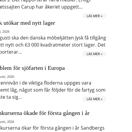
etssajten Carup har åkeriet uppgett…
LÄS MER »
k utökar med nytt lager
i, 2026
ugusti ska den danska möbeljätten Jysk få tillgång
 ett nytt och 63 000 kvadratmeter stort lager. Det
porterar…
LÄS MER »
blem för sjöfarten i Europa
usti, 2026
tennivån i de viktiga floderna uppges vara
remt låg, något som får följder för de fartyg som
te ta sig…
LÄS MER »
kurserna ökade för första gången i år
usti, 2026
kurserna ökar för första gången i år Sandbergs