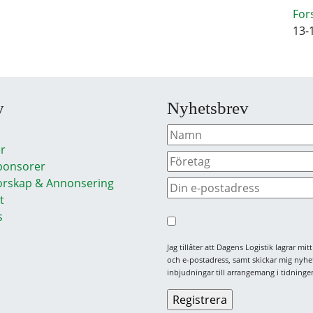
For
13-
y
Nyhetsbrev
r
ponsorer
rskap & Annonsering
t
s
Jag tillåter att Dagens Logistik lagrar mi
och e-postadress, samt skickar mig nyhe
inbjudningar till arrangemang i tidningen