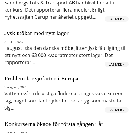
Sandbergs Lots & Transport AB har blivit försatt i
konkurs. Det rapporterar flera medier. Enligt
nyhetssajten Carup har åkeriet uppgett…
LÄS MER »
Jysk utökar med nytt lager
31 juli, 2026
I augusti ska den danska möbeljätten Jysk få tillgång till
ett nytt och 63 000 kvadratmeter stort lager. Det
rapporterar…
LÄS MER »
Problem för sjöfarten i Europa
3 augusti, 2026
Vattennivån i de viktiga floderna uppges vara extremt
låg, något som får följder för de fartyg som måste ta
sig…
LÄS MER »
Konkurserna ökade för första gången i år
4 augusti, 2026