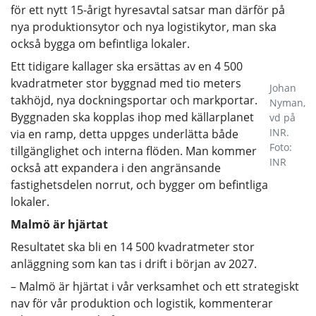
för ett nytt 15-årigt hyresavtal satsar man därför på
nya produktionsytor och nya logistikytor, man ska
också bygga om befintliga lokaler.
Ett tidigare kallager ska ersättas av en 4 500
kvadratmeter stor byggnad med tio meters
Johan
takhöjd, nya dockningsportar och markportar.
Nyman,
Byggnaden ska kopplas ihop med källarplanet
vd på
INR.
via en ramp, detta uppges underlätta både
Foto:
tillgänglighet och interna flöden. Man kommer
INR
också att expandera i den angränsande
fastighetsdelen norrut, och bygger om befintliga
lokaler.
Malmö är hjärtat
Resultatet ska bli en 14 500 kvadratmeter stor
anläggning som kan tas i drift i början av 2027.
– Malmö är hjärtat i vår verksamhet och ett strategiskt
nav för vår produktion och logistik, kommenterar