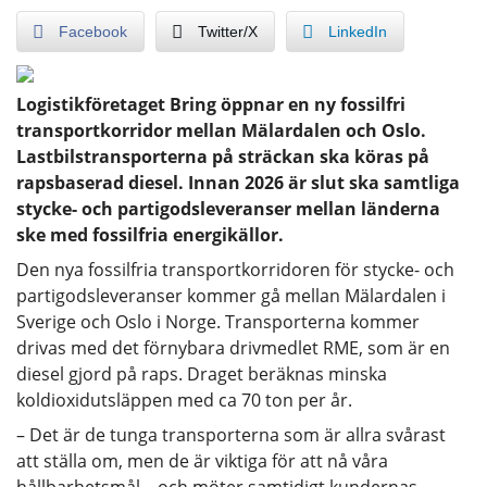
Facebook
Twitter/X
LinkedIn
Logistikföretaget Bring öppnar en ny fossilfri
transportkorridor mellan Mälardalen och Oslo.
Lastbilstransporterna på sträckan ska köras på
rapsbaserad diesel. Innan 2026 är slut ska samtliga
stycke- och partigodsleveranser mellan länderna
ske med fossilfria energikällor.
Den nya fossilfria transportkorridoren för stycke- och
partigodsleveranser kommer gå mellan Mälardalen i
Sverige och Oslo i Norge. Transporterna kommer
drivas med det förnybara drivmedlet RME, som är en
diesel gjord på raps. Draget beräknas minska
koldioxidutsläppen med ca 70 ton per år.
– Det är de tunga transporterna som är allra svårast
att ställa om, men de är viktiga för att nå våra
hållbarhetsmål – och möter samtidigt kundernas