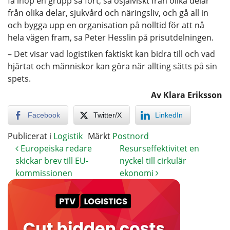
få ihop en grupp så fort, så osjälviskt från olika delar
från olika delar, sjukvård och näringsliv, och gå all in
och bygga upp en organisation på nolltid för att nå
hela vägen fram, sa Peter Hesslin på prisutdelningen.
– Det visar vad logistiken faktiskt kan bidra till och vad
hjärtat och människor kan göra när allting sätts på sin
spets.
Av Klara Eriksson
Facebook
Twitter/X
LinkedIn
Publicerat i
Logistik
Märkt
Postnord
Europeiska redare
Resurseffektivitet en
skickar brev till EU-
nyckel till cirkulär
kommissionen
ekonomi