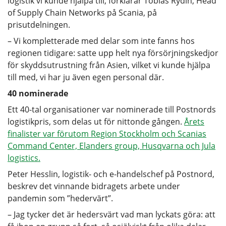
logistik vi kunde hjälpa till, förklarar Tobias Rydin, Head
of Supply Chain Networks på Scania, på
prisutdelningen.
– Vi kompletterade med delar som inte fanns hos
regionen tidigare: satte upp helt nya försörjningskedjor
för skyddsutrustning från Asien, vilket vi kunde hjälpa
till med, vi har ju även egen personal där.
40 nominerade
Ett 40-tal organisationer var nominerade till Postnords
logistikpris, som delas ut för nittonde gången.
Årets
finalister var förutom Region Stockholm och Scanias
Command Center, Elanders group, Husqvarna och Jula
logistics.
Peter Hesslin, logistik- och e-handelschef på Postnord,
beskrev det vinnande bidragets arbete under
pandemin som ”hedervärt”.
– Jag tycker det är hedersvärt vad man lyckats göra: att