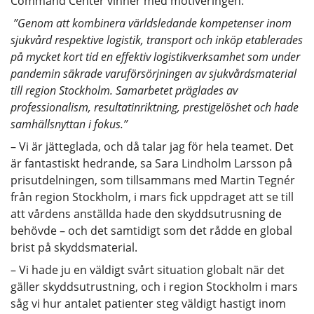
Command Center vinner med motiveringen:
”
Genom att kombinera världsledande kompetenser inom
sjukvård respektive logistik, transport och inköp etablerades
på mycket kort tid en effektiv logistikverksamhet som under
pandemin säkrade varuförsörjningen av sjukvårdsmaterial
till region Stockholm. Samarbetet präglades av
professionalism, resultatinriktning, prestigelöshet och hade
samhällsnyttan i fokus.
”
– Vi är jätteglada, och då talar jag för hela teamet. Det
är fantastiskt hedrande, sa Sara Lindholm Larsson på
prisutdelningen, som tillsammans med Martin Tegnér
från region Stockholm, i mars fick uppdraget att se till
att vårdens anställda hade den skyddsutrusning de
behövde – och det samtidigt som det rådde en global
brist på skyddsmaterial.
– Vi hade ju en väldigt svårt situation globalt när det
gäller skyddsutrustning, och i region Stockholm i mars
såg vi hur antalet patienter steg väldigt hastigt inom