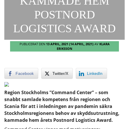
KAMMADE HEM
POSTNORD
LOGISTICS AWARD
PUBLICERAT DEN
13 APRIL, 2021
(14 APRIL, 2021)
AV
KLARA
ERIKSSON
Facebook
Twitter/X
LinkedIn
Region Stockholms ”Command Center” – som
snabbt samlade kompetens från regionen och
Scania för att i inledningen av pandemin säkra
Stockholmsregionens behov av skyddsutrustning,
kammade hem årets Postnord Logistics Award.