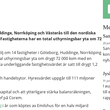
Me
ddinge, Norrköping och Västerås till den nordiska
San
 Fastigheterna har en total uthyrningsbar yta om 72
20 jul
San
ölj om 14 fastigheter i Göteborg, Huddinge, Norrköping
kon
otal uthyrningsbar yta om drygt 72 000 kvm med en
nyh
nderliggande fastighetsvärdet är satt till drygt 1,2
Jys
ch handelsytor. Hyresvärdet uppgår till 111 miljoner
31 jul
I a
till
 kapital och att ytterligare stärka balansräkningen,
rap
ef på Corem.
i
i år som köptes av Emilshus för en halv miljard