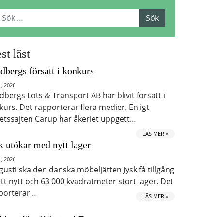
st läst
dbergs försatt i konkurs
i, 2026
dbergs Lots & Transport AB har blivit försatt i
kurs. Det rapporterar flera medier. Enligt
etssajten Carup har åkeriet uppgett…
LÄS MER »
k utökar med nytt lager
i, 2026
ugusti ska den danska möbeljätten Jysk få tillgång
 ett nytt och 63 000 kvadratmeter stort lager. Det
porterar…
LÄS MER »