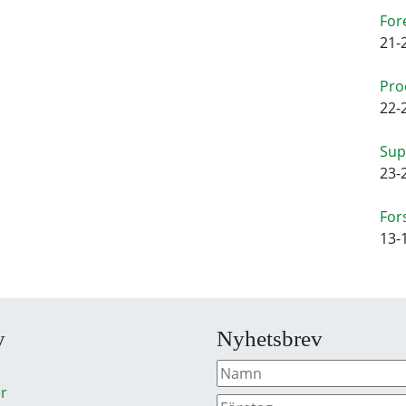
For
21-
Pro
22-
Sup
23-
For
13-
y
Nyhetsbrev
r