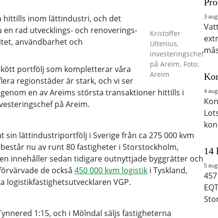
Pro
3 aug
hittills inom lättindustri, och det
Vat
u en rad utvecklings- och renoverings-
Kristoffer
ext
ivitet, användbarhet och
Ultenius,
mås
investeringschef
på Areim. Foto:
lskött portfölj som kompletterar våra
Areim
Kon
flera regionstäder är stark, och vi ser
4 aug
genom en av Areims största transaktioner hittills i
Kon
vesteringschef på Areim.
Lot
kon
sin lättindustriportfölj i Sverige från ca 275 000 kvm
 består nu av runt 80 fastigheter i Storstockholm,
14 
n innehåller sedan tidigare outnyttjade byggrätter och
5 aug
 förvärvade de också
450 000 kvm logistik
i Tyskland,
457
a logistikfastighetsutvecklaren VGP.
EQT
Sto
Tynnered 1:15, och i Mölndal säljs fastigheterna