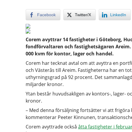
Facebook
Twitter/X
LinkedIn
Corem avyttrar 14 fastigheter i Göteborg, Hu
fondförvaltaren och fastighetsägaren Areim.
000 kvm för kontor, lager och handel.
Corem har tecknat avtal om att avyttra en portf
och Västerås till Areim. Fastigheterna har en t
uthyrningsgrad på 92 procent. Det sammanlagda u
miljarder kronor.
Ytan består huvudsakligen av kontors-, lager- o
kronor.
– Med denna försäljning fortsätter vi att frigöra
kommenterar Peeter Kinnunen, transaktionsch
Corem avyttrade också
åtta fastigheter i februar