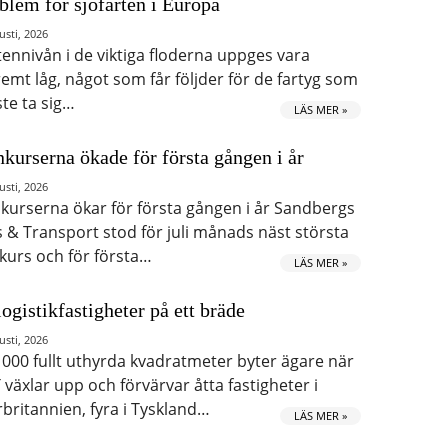
blem för sjöfarten i Europa
usti, 2026
tennivån i de viktiga floderna uppges vara
remt låg, något som får följder för de fartyg som
te ta sig…
LÄS MER »
kurserna ökade för första gången i år
usti, 2026
kurserna ökar för första gången i år Sandbergs
s & Transport stod för juli månads näst största
kurs och för första…
LÄS MER »
logistikfastigheter på ett bräde
usti, 2026
 000 fullt uthyrda kvadratmeter byter ägare när
 växlar upp och förvärvar åtta fastigheter i
rbritannien, fyra i Tyskland…
LÄS MER »