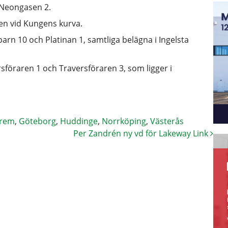
 Neongasen 2.
gen vid Kungens kurva.
arn 10 och Platinan 1, samtliga belägna i Ingelsta
rsföraren 1 och Traversföraren 3, som ligger i
rem
,
Göteborg
,
Huddinge
,
Norrköping
,
Västerås
Per Zandrén ny vd för Lakeway Link