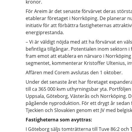
kronor.
För Areim är det senaste förvärvet deras största 
etablerar företaget i Norrköping. De planerar n
initiativ för att förbättra fastigheternas attrakt
energiprestanda.
– Vi är väldigt nöjda med att ha förvärvat en vä
befintliga tillgångar. Potentialen inom sektorn i 
fram emot att etablera en närvaro i Norrköping 
segmentet, kommenterar Kristoffer Ultenius, in
Affären med Corem avslutas den 1 oktober.
Under det senaste året har företaget expanderat 
till ca 365 000 kvm uthyrningsbar yta. Portföljen
Uppsala, Göteborg, Västerås och Norrköping. De
pågående nyproduktion. För ett drygt år sedan
Tjeckien och Slovakien genom ett JV med belgisk
Fastigheterna som avyttras:
I Göteborg säljs tomträtterna till Tuve 86:2 och 