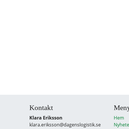
Kontakt
Men
Klara Eriksson
Hem
klara.eriksson@dagenslogistik.se
Nyhete