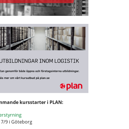
mande kursstarter i PLAN:
erstyrning
17/9 i Göteborg