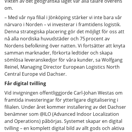
Vikten av det geografiska läget var alla talare överens
om.
– Med vår nya filial i Jönköping stärker vi inte bara vår
närvaro i Norden – vi investerar i framtidens logistik.
Denna strategiska placering gör det möjligt för oss att
nå alla nordiska huvudstäder och 75 procent av
Nordens befolkning över natten. Vi fortsätter att knyta
samman marknader, förkorta ledtider och skapa
sömlösa leveranskedjor för våra kunder, sa Wolfgang
Reinel, Managing Director European Logistics North
Central Europe vid Dachser.
Får digital tvilling
Vid invigningen offentliggjorde Carl-Johan Westas om
framtida investeringar för ytterligare digitalisering i
filialen. Under året kommer installering av det Dachser
benämner som @ILO (Advanced Indoor Localization
and Operations) påbörjas. Systemet skapar en digital
tvilling – en komplett digital bild av allt gods och aktiva