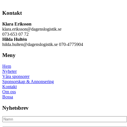
Kontakt
Klara Eriksson
klara.eriksson@dagenslogistik.se
073-653 07 72
Hilda Hultén
hilda.hulten@dagenslogistik.se 070-4775904
Meny
Hem
Nyheter
Våra sponsorer
Sponsorskap & Annonsering
Kontakt
Om oss
Bossa
Nyhetsbrev