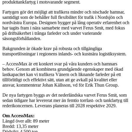
produkttankfartyg i motsvarande segment.
Fartygen gör det möjligt att trafikera mindre och nischade hamnar,
samtidigt som de behåller full flexibilitet för trafik i Nordsjön och
nordvästra Europa. Designen bygger på lång operativ erfarenhet och
har tagits fram i nära samarbete med varvet Ferus Smit, med fokus
på driftsäkerhet i trånga farleder och under varierande
säsongsförhållanden.
Bakgrunden är ökade krav på robusta och tillgängliga
transportlösningar i regionens inlands- och kustnära logistiksystem.
– AccessMax är ett konkret svar på våra kunders och hamnars
behov. Genom att kombinera grundgående egenskaper med ökad
lastkapacitet kan vi trafikera Vänern och liknande farleder på ett
tillförlitligt och effektivt sätt, utan att ge avkall på kvalitet eller
ansvar, kommenterar Johan Källsson, vd för Erik Thun Group.
De nya fartygen byggs av det nederländska varvet Ferus Smit, som
sedan tidigare har levererat mer än femtio torrlast- och tankfartyg till
rederikoncernen. Leverans planeras till 2028 respektive 2029.
Om AccessMax:
Längd över allt: 89 meter
Bredd: 13,35 meter
Dödvikt: 4 500 ton