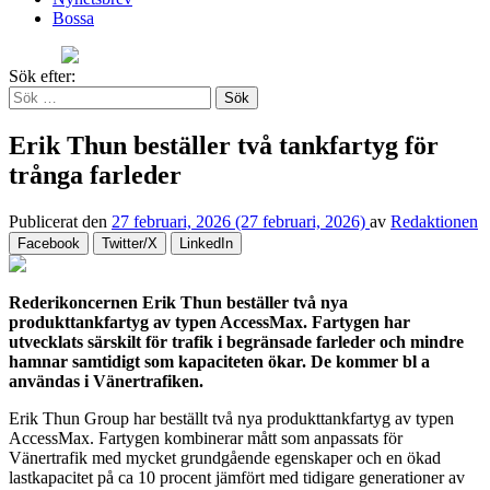
Bossa
Sök efter:
Erik Thun beställer två tankfartyg för
trånga farleder
Publicerat den
27 februari, 2026
(27 februari, 2026)
av
Redaktionen
Facebook
Twitter/X
LinkedIn
Rederikoncernen Erik Thun beställer två nya
produkttankfartyg av typen AccessMax. Fartygen har
utvecklats särskilt för trafik i begränsade farleder och mindre
hamnar samtidigt som kapaciteten ökar. De kommer bl a
användas i Vänertrafiken.
Erik Thun Group har beställt två nya produkttankfartyg av typen
AccessMax. Fartygen kombinerar mått som anpassats för
Vänertrafik med mycket grundgående egenskaper och en ökad
lastkapacitet på ca 10 procent jämfört med tidigare generationer av