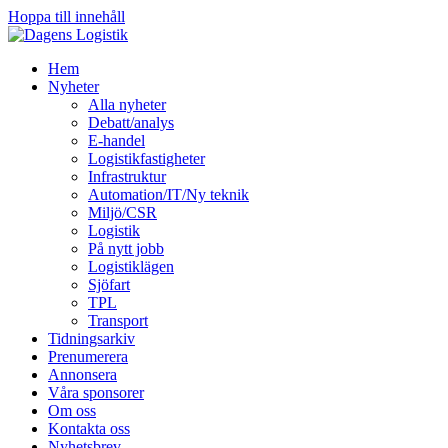
Hoppa till innehåll
Hem
Nyheter
Alla nyheter
Debatt/analys
E-handel
Logistikfastigheter
Infrastruktur
Automation/IT/Ny teknik
Miljö/CSR
Logistik
På nytt jobb
Logistiklägen
Sjöfart
TPL
Transport
Tidningsarkiv
Prenumerera
Annonsera
Våra sponsorer
Om oss
Kontakta oss
Nyhetsbrev