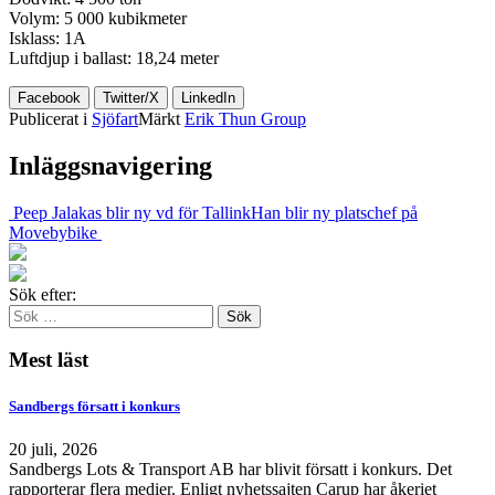
Volym: 5 000 kubikmeter
Isklass: 1A
Luftdjup i ballast: 18,24 meter
Facebook
Twitter/X
LinkedIn
Publicerat i
Sjöfart
Märkt
Erik Thun Group
Inläggsnavigering
Peep Jalakas blir ny vd för Tallink
Han blir ny platschef på
Movebybike
Sök efter:
Mest läst
Sandbergs försatt i konkurs
20 juli, 2026
Sandbergs Lots & Transport AB har blivit försatt i konkurs. Det
rapporterar flera medier. Enligt nyhetssajten Carup har åkeriet