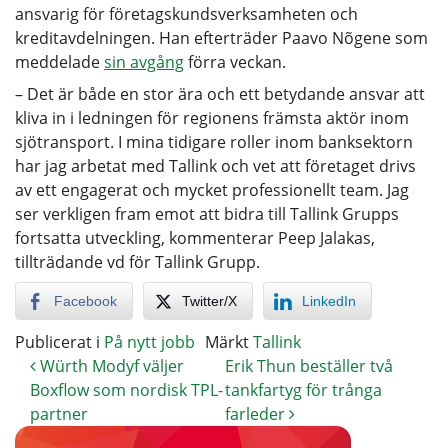
ansvarig för företagskundsverksamheten och
kreditavdelningen. Han efterträder Paavo Nõgene som
meddelade
sin avgång
förra veckan.
– Det är både en stor ära och ett betydande ansvar att
kliva in i ledningen för regionens främsta aktör inom
sjötransport. I mina tidigare roller inom banksektorn
har jag arbetat med Tallink och vet att företaget drivs
av ett engagerat och mycket professionellt team. Jag
ser verkligen fram emot att bidra till Tallink Grupps
fortsatta utveckling, kommenterar Peep Jalakas,
tillträdande vd för Tallink Grupp.
Facebook
Twitter/X
LinkedIn
Publicerat i
På nytt jobb
Märkt
Tallink
Würth Modyf väljer
Erik Thun beställer två
Boxflow som nordisk TPL-
tankfartyg för trånga
partner
farleder