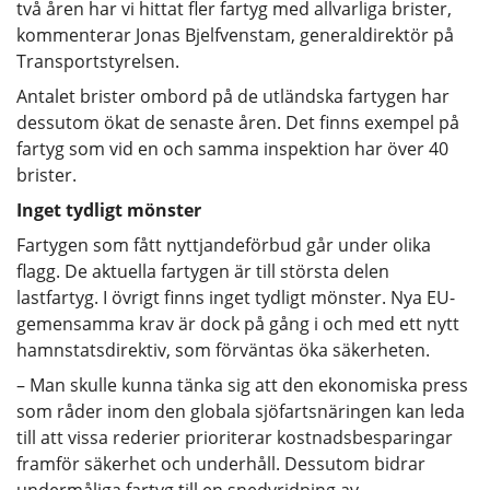
två åren har vi hittat fler fartyg med allvarliga brister,
kommenterar Jonas Bjelfvenstam, generaldirektör på
Transportstyrelsen.
Antalet brister ombord på de utländska fartygen har
dessutom ökat de senaste åren. Det finns exempel på
fartyg som vid en och samma inspektion har över 40
brister.
Inget tydligt mönster
Fartygen som fått nyttjandeförbud går under olika
flagg. De aktuella fartygen är till största delen
lastfartyg. I övrigt finns inget tydligt mönster. Nya EU-
gemensamma krav är dock på gång i och med ett nytt
hamnstatsdirektiv, som förväntas öka säkerheten.
– Man skulle kunna tänka sig att den ekonomiska press
som råder inom den globala sjöfartsnäringen kan leda
till att vissa rederier prioriterar kostnadsbesparingar
framför säkerhet och underhåll. Dessutom bidrar
undermåliga fartyg till en snedvridning av