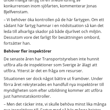
konkurrensen inom sjöfarten, kommenterar Jonas
Bjelfvenstam.
– Vi behöver öka kontrollen på de här fartygen. Om ett
sådant här fartyg hamnar i en nödsituation så kan det
leda till allvarliga skador på både djurlivet och miljön.
Dessutom vore det farligt för besättningen ombord,
fortsätter han.
Behöver fler inspektörer
De senaste åren har Transportstyrelsen inte hunnit
utföra alla de inspektioner som Sverige är ålagt att
utföra. Ytterst är det en fråga om resurser.
Situationen ser dock något bättre ut framöver. Under
förra året rekryterades en handfull nya inspektörer till
myndigheten som efter utbildning kommer att utföra
just hamnstatskontroller.
– Men det räcker inte, vi skulle behöva minst lika många
nya inspektörer till. Fartyg med så här många brister