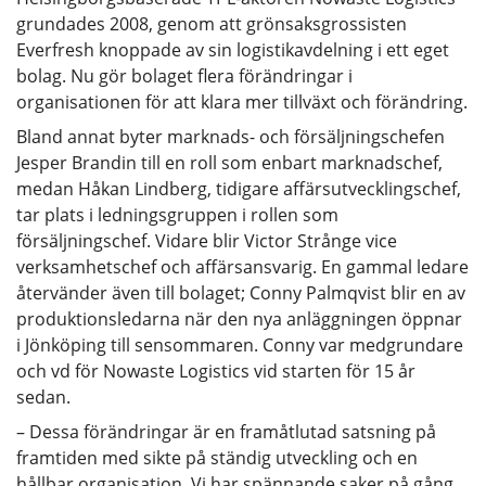
grundades 2008, genom att grönsaksgrossisten
Everfresh knoppade av sin logistikavdelning i ett eget
bolag. Nu gör bolaget flera förändringar i
organisationen för att klara mer tillväxt och förändring.
Bland annat byter marknads- och försäljningschefen
Jesper Brandin till en roll som enbart marknadschef,
medan Håkan Lindberg, tidigare affärsutvecklingschef,
tar plats i ledningsgruppen i rollen som
försäljningschef. Vidare blir Victor Strånge vice
verksamhetschef och affärsansvarig. En gammal ledare
återvänder även till bolaget; Conny Palmqvist blir en av
produktionsledarna när den nya anläggningen öppnar
i Jönköping till sensommaren. Conny var medgrundare
och vd för Nowaste Logistics vid starten för 15 år
sedan.
– Dessa förändringar är en framåtlutad satsning på
framtiden med sikte på ständig utveckling och en
hållbar organisation. Vi har spännande saker på gång.