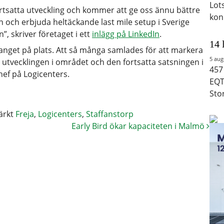
Lot
fortsatta utveckling och kommer att ge oss ännu bättre
kon
en och erbjuda heltäckande last mile setup i Sverige
, skriver företaget i ett
inlägg på LinkedIn
.
14 
manget på plats. Att så många samlades för att markera
5 aug
ör utvecklingen i området och den fortsatta satsningen i
457
ef på Logicenters.
EQT
Sto
ärkt
Freja
,
Logicenters
,
Staffanstorp
Early Bird ökar kapaciteten i Malmö