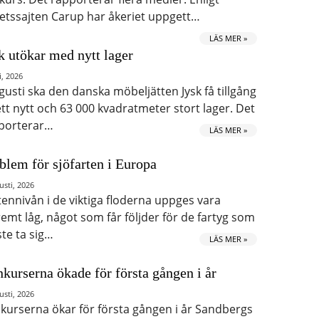
etssajten Carup har åkeriet uppgett…
LÄS MER »
k utökar med nytt lager
i, 2026
ugusti ska den danska möbeljätten Jysk få tillgång
 ett nytt och 63 000 kvadratmeter stort lager. Det
porterar…
LÄS MER »
blem för sjöfarten i Europa
usti, 2026
tennivån i de viktiga floderna uppges vara
remt låg, något som får följder för de fartyg som
te ta sig…
LÄS MER »
kurserna ökade för första gången i år
usti, 2026
kurserna ökar för första gången i år Sandbergs