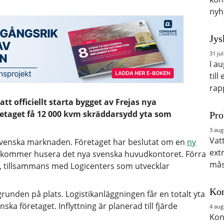
nyh
Jys
31 jul
I a
till
rap
t officiellt starta bygget av Frejas nya
öretaget få 12 000 kvm skräddarsydd yta som
Pro
3 aug
Vat
 svenska marknaden. Företaget har beslutat om en
ny
ext
kommer husera det nya svenska huvudkontoret. Förra
mås
, tillsammans med Logicenters som utvecklar
Kon
runden på plats. Logistikanläggningen får en totalt yta
ka företaget. Inflyttning är planerad till fjärde
4 aug
Kon