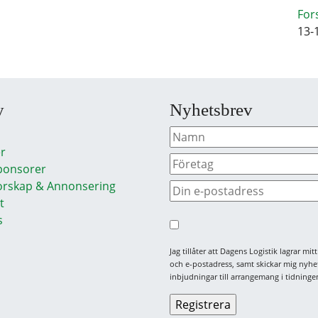
For
13-
y
Nyhetsbrev
r
ponsorer
rskap & Annonsering
t
s
Jag tillåter att Dagens Logistik lagrar mi
och e-postadress, samt skickar mig nyhe
inbjudningar till arrangemang i tidningen