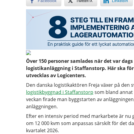
Facebook
Twitter/X
LinkedIn
Över 150 personer samlades när det var dags at
logistikanläggning i Staffanstorp. Här ska f
utvecklas av Logicenters.
Den danska logistikaktören Freja växer på den
logistikbyggnad i Staffanstorp
som bland annat 
veckan firade man byggstarten av anläggningen
anläggningen.
Efter en intensiv period med markarbete är nu g
om 12 000 kvm som anpassas särskilt för det dans
kvartalet 2026.