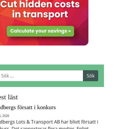
st läst
dbergs försatt i konkurs
i, 2026
dbergs Lots & Transport AB har blivit försatt i
kurs. Det rapporterar flera medier. Enligt