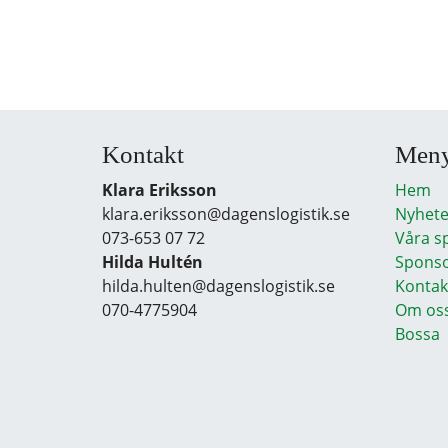
Kontakt
Men
Klara Eriksson
Hem
klara.eriksson@dagenslogistik.se
Nyhete
073-653 07 72
Våra s
Hilda Hultén
Sponso
hilda.hulten@dagenslogistik.se
Kontak
070-4775904
Om os
Bossa