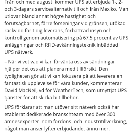
Från och med augusti kommer UPS att erbjuda 1-, 2-
och 3-dagars servicealternativ till och från Mexiko. Man
utlovar bland annat högre hastighet och
förutsägbarhet, färre förseningar vid gränsen, utökad
räckvidd för tidig leverans, förbättrad insyn och
kontroll genom automatisering på 67,5 procent av UPS
anläggningar och RFID-avkänningsteknik inbäddad i
UPS nätverk.
– När vi vet vad vi kan förvänta oss av sändningar
hjälper det oss att planera med tillförsikt. Den
tydligheten gör att vi kan fokusera på att leverera en
fantastisk upplevelse för våra kunder, kommenterar
David MacNeil, vd för WeatherTech, som utnyttjat UPS
tjänster för att skicka biltillbehör.
UPS förklarar att man utöver sitt nätverk också har
etablerat dedikerade branschteam med över 300
ämnesexperter inom fordons- och industritillverkning,
något man anser lyfter erbjudandet ännu mer.