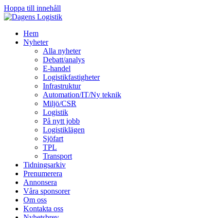
Hoppa till innehåll
Hem
Nyheter
Alla nyheter
Debatt/analys
E-handel
Logistikfastigheter
Infrastruktur
Automation/IT/Ny teknik
Miljö/CSR
Logistik
På nytt jobb
Logistiklägen
Sjöfart
TPL
Transport
Tidningsarkiv
Prenumerera
Annonsera
Våra sponsorer
Om oss
Kontakta oss
Nyhetsbrev