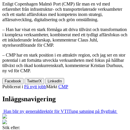
Enligt Copenhagen Malmö Port (CMP) får man en vd med
erfarenhet från infrastruktur- och transportrelaterade verksamheter
och ett starkt affärsfokus med kompetens inom strategi,
affärsutveckling, digitalisering och grön omställning.
– Han har visat en stark förmåga att driva tillväxt och transformation
i komplexa verksamheter, kombinerat med ett tydligt affärsfokus och
ett inkluderande ledarskap, kommenterar Claus Juhl,
styrelseordförande för CMP.
– CMP har en stark position i en attraktiv region, och jag ser en stor
potential i att fortsätta utveckla verksamheten med fokus på hållbar
tillväxt och ökad konkurrenskraft, kommenterar Kristian Durhuus,
ny vd för CMP.
Facebook
Twitter/X
LinkedIn
Publicerat i
På nytt jobb
Märkt
CMP
Inläggsnavigering
Han blir ny generaldirektör för VTI
Tung satsning på flygfrakt
Sök efter: