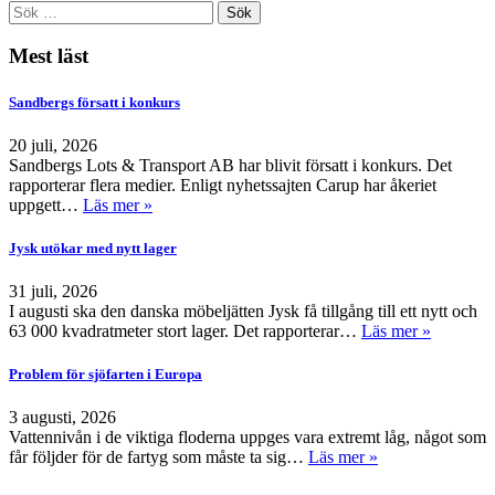
Mest läst
Sandbergs försatt i konkurs
20 juli, 2026
Sandbergs Lots & Transport AB har blivit försatt i konkurs. Det
rapporterar flera medier. Enligt nyhetssajten Carup har åkeriet
uppgett…
Läs mer »
Jysk utökar med nytt lager
31 juli, 2026
I augusti ska den danska möbeljätten Jysk få tillgång till ett nytt och
63 000 kvadratmeter stort lager. Det rapporterar…
Läs mer »
Problem för sjöfarten i Europa
3 augusti, 2026
Vattennivån i de viktiga floderna uppges vara extremt låg, något som
får följder för de fartyg som måste ta sig…
Läs mer »