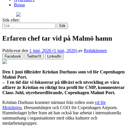
Bossa
Sök efter:
Erfaren chef tar vid på Malmö hamn
Publicerat den
1 juni, 2026
(1 juni, 2026)
av
Redaktionen
Facebook
Twitter/X
LinkedIn
Den 1 juni tillträder Kristian Durhuus som vd för Copenhagen
Malmö Port.
– I en tid där vi fokuserar på tillväxt och utveckling av våra
affärer är Kristian en riktigt bra profil för CMP, kommenterar
Claus Juhl, styrelseordförande, Copenhagen Malmö Port.
Kristian Durhuus kommer närmast från rollen som
vd för
Molslinjen
, Øresundslinjen och COO för Copenhagen Airports.
Hamnbolaget lyfter fram att han också har arbetat i internationella
sammanhang i organisationer med olika kulturer och
medarbetargrupper.