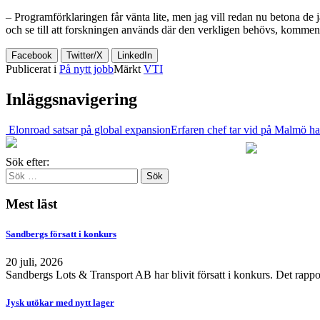
– Programförklaringen får vänta lite, men jag vill redan nu betona de j
och se till att forskningen används där den verkligen behövs, komme
Facebook
Twitter/X
LinkedIn
Publicerat i
På nytt jobb
Märkt
VTI
Inläggsnavigering
Elonroad satsar på global expansion
Erfaren chef tar vid på Malmö 
Sök efter:
Mest läst
Sandbergs försatt i konkurs
20 juli, 2026
Sandbergs Lots & Transport AB har blivit försatt i konkurs. Det rappo
Jysk utökar med nytt lager