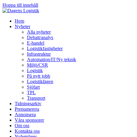
Hoppa till innehåll
Hem
Nyheter
Alla nyheter
Debatt/analys
E-handel
Logistikfastigheter
Infrastruktur
Automation/IT/Ny teknik
Miljö/CSR
Logistik
På nytt jobb
Logistiklägen
Sjöfart
TPL
Transport
Tidningsarkiv
Prenumerera
Annonsera
Våra sponsorer
Om oss
Kontakta oss
Nyhetsbrev