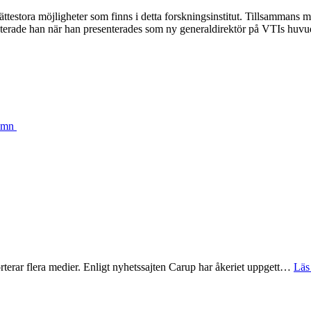
ättestora möjligheter som finns i detta forskningsinstitut. Tillsammans m
nterade han när han presenterades som ny generaldirektör på VTIs huvu
hamn
rterar flera medier. Enligt nyhetssajten Carup har åkeriet uppgett…
Läs