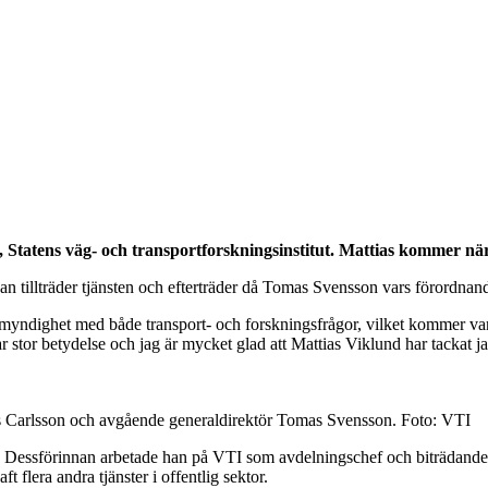
, Statens väg- och transportforskningsinstitut. Mattias kommer nä
an tillträder tjänsten och efterträder då Tomas Svensson vars förordnan
myndighet med både transport- och forskningsfrågor, vilket kommer vara t
r stor betydelse och jag är mycket glad att Mattias Viklund har tackat j
eas Carlsson och avgående generaldirektör Tomas Svensson. Foto: VTI
19. Dessförinnan arbetade han på VTI som avdelningschef och biträdand
flera andra tjänster i offentlig sektor.