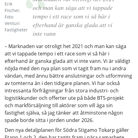
Erik
och man kan säga att vi tappade
Fischer,
tempo i ett race som vi så här i
Foto
Venturi
efterhand är ganska glada att vi
Fastigheter
inte vann
– Marknaden var otroligt het 2021 och man kan säga
att vi tappade tempo i ett race som vi så här i
efterhand är ganska glada att vi inte vann. Vi är väldigt
nöjda med den nya plan som vi tagit fram nu i andra
vändan, med ännu bättre anslutningar och utformning
av tomterna än i den tidigare planen. Vi har också
intressanta förfrågningar från stora industri- och
logistikkunder och offerter ute på både BTS-projekt
och markförsäljning till aktörer som vill äga sin
fastighet själva, så jag tänker att åtminstone någon
spade borde sitta i jorden under 2026.
Den nya detaljplanen för Södra Stigamo Tokarp gäller
Etapp 1 och 2, den har tagits fram i nära samarbete