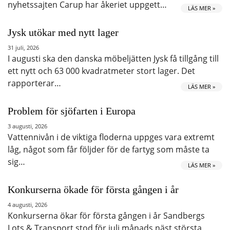
nyhetssajten Carup har åkeriet uppgett…
LÄS MER »
Jysk utökar med nytt lager
31 juli, 2026
I augusti ska den danska möbeljätten Jysk få tillgång till
ett nytt och 63 000 kvadratmeter stort lager. Det
rapporterar…
LÄS MER »
Problem för sjöfarten i Europa
3 augusti, 2026
Vattennivån i de viktiga floderna uppges vara extremt
låg, något som får följder för de fartyg som måste ta
sig…
LÄS MER »
Konkurserna ökade för första gången i år
4 augusti, 2026
Konkurserna ökar för första gången i år Sandbergs
Lots & Transport stod för juli månads näst största