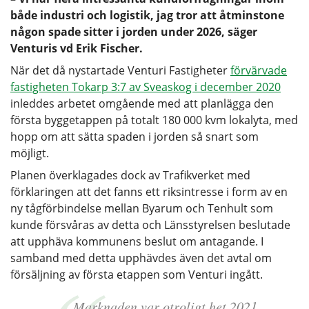
både industri och logistik, jag tror att åtminstone
någon spade sitter i jorden under 2026, säger
Venturis vd Erik Fischer.
När det då nystartade Venturi Fastigheter
förvärvade
fastigheten Tokarp 3:7 av Sveaskog i december 2020
inleddes arbetet omgående med att planlägga den
första byggetappen på totalt 180 000 kvm lokalyta, med
hopp om att sätta spaden i jorden så snart som
möjligt.
Planen överklagades dock av Trafikverket med
förklaringen att det fanns ett riksintresse i form av en
ny tågförbindelse mellan Byarum och Tenhult som
kunde försvåras av detta och Länsstyrelsen beslutade
att upphäva kommunens beslut om antagande. I
samband med detta upphävdes även det avtal om
försäljning av första etappen som Venturi ingått.
Marknaden var otroligt het 2021