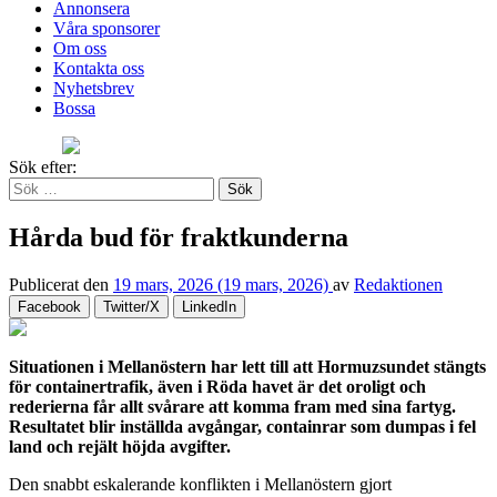
Annonsera
Våra sponsorer
Om oss
Kontakta oss
Nyhetsbrev
Bossa
Sök efter:
Hårda bud för fraktkunderna
Publicerat den
19 mars, 2026
(19 mars, 2026)
av
Redaktionen
Facebook
Twitter/X
LinkedIn
Situationen i Mellanöstern har lett till att Hormuzsundet stängts
för containertrafik, även i Röda havet är det oroligt och
rederierna får allt svårare att komma fram med sina fartyg.
Resultatet blir inställda avgångar, containrar som dumpas i fel
land och rejält höjda avgifter.
Den snabbt eskalerande konflikten i Mellanöstern gjort