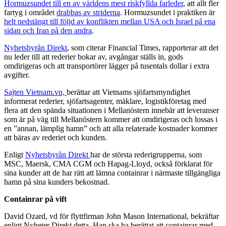
Hormuzsundet till en av världens mest riskfyllda farleder
, att allt fler
fartyg i området
drabbas av striderna
. Hormuzsundet i praktiken är
helt nedstängt till följd av konflikten mellan USA och Israel på ena
sidan och Iran på den andra
.
Nyhetsbyrån Direkt
, som citerar Financial Times, rapporterar att det
nu leder till att rederier bokar av, avgångar ställs in, gods
omdirigeras och att transportörer lägger på tusentals dollar i extra
avgifter.
Sajten Vietnam.vn,
berättar att Vietnams sjöfartsmyndighet
informerat rederier, sjöfartsagenter, mäklare, logistikföretag med
flera att den spända situationen i Mellanöstern innebär att leveranser
som är på väg till Mellanöstern kommer att omdirigeras och lossas i
en ”annan, lämplig hamn” och att alla relaterade kostnader kommer
att bäras av rederiet och kunden.
Enligt
Nyhetsbyrån Direkt
har de största rederigrupperna, som
MSC, Maersk, CMA CGM och Hapag-Lloyd, också förklarat för
sina kunder att de har rätt att lämna containrar i närmaste tillgängliga
hamn på sina kunders bekostnad.
Containrar på vift
David Ozard, vd för flyttfirman John Mason International, bekräftar
enligt Nyheter Direkt detta. Han ska ha berättat att containrar med