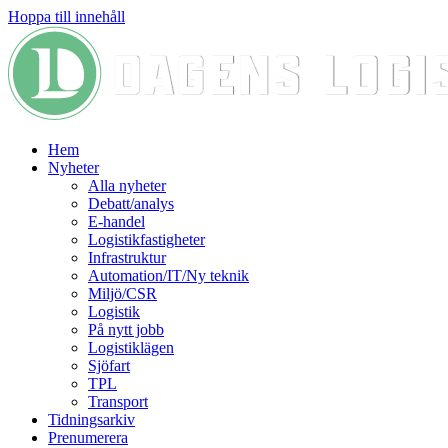
Hoppa till innehåll
Hem
Nyheter
Alla nyheter
Debatt/analys
E-handel
Logistikfastigheter
Infrastruktur
Automation/IT/Ny teknik
Miljö/CSR
Logistik
På nytt jobb
Logistiklägen
Sjöfart
TPL
Transport
Tidningsarkiv
Prenumerera