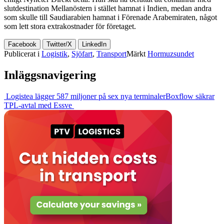
slutdestination Mellanöstern i stället hamnat i Indien, medan andra
som skulle till Saudiarabien hamnat i Förenade Arabemiraten, något
som lett stora extrakostnader för företaget.
Facebook
Twitter/X
LinkedIn
Publicerat i
Logistik
,
Sjöfart
,
Transport
Märkt
Hormuzsundet
Inläggsnavigering
Logistea lägger 587 miljoner på sex nya terminaler
Boxflow säkrar
TPL-avtal med Essve