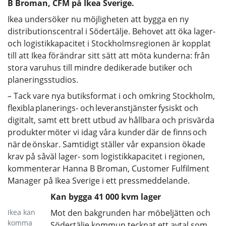
B Broman, CFM på Ikea Sverige.
Ikea undersöker nu möjligheten att bygga en ny
distributionscentral i Södertälje. Behovet att öka lager-
och logistikkapacitet i Stockholmsregionen är kopplat
till att Ikea förändrar sitt sätt att möta kunderna: från
stora varuhus till mindre dedikerade butiker och
planeringsstudios.
– Tack vare nya butiksformat i och omkring Stockholm,
flexibla planerings- och leveranstjänster fysiskt och
digitalt, samt ett brett utbud av hållbara och prisvärda
produkter möter vi idag våra kunder där de finns och
när de önskar. Samtidigt ställer vår expansion ökade
krav på såväl lager- som logistikkapacitet i regionen,
kommenterar Hanna B Broman, Customer Fulfilment
Manager på Ikea Sverige i ett pressmeddelande.
Kan bygga 41 000 kvm lager
Ikea kan
Mot den bakgrunden har möbeljätten och
komma
Södertälje kommun tecknat ett avtal som