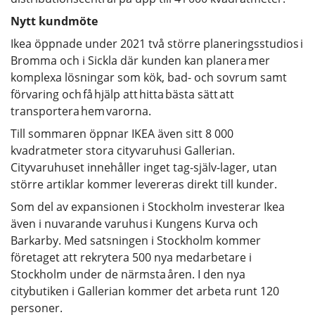
Nytt kundmöte
Ikea öppnade under 2021 två större planeringsstudios i
Bromma och i Sickla där kunden kan planera mer
komplexa lösningar som kök, bad- och sovrum samt
förvaring och få hjälp att hitta bästa sätt att
transportera hem varorna.
Till sommaren öppnar IKEA även sitt 8 000
kvadratmeter stora cityvaruhusi Gallerian.
Cityvaruhuset innehåller inget tag-själv-lager, utan
större artiklar kommer levereras direkt till kunder.
Som del av expansionen i Stockholm investerar Ikea
även i nuvarande varuhus i Kungens Kurva och
Barkarby. Med satsningen i Stockholm kommer
företaget att rekrytera 500 nya medarbetare i
Stockholm under de närmsta åren. I den nya
citybutiken i Gallerian kommer det arbeta runt 120
personer.