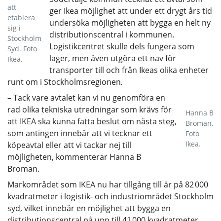
att
ger Ikea möjlighet att under ett drygt års tid
etablera
undersöka möjligheten att bygga en helt ny
sig i
distributionscentral i kommunen.
Stockholm
Logistikcentret skulle dels fungera som
Syd. Foto
lager, men även utgöra ett nav för
Ikea.
transporter till och från Ikeas olika enheter
runt om i Stockholmsregionen
.
– Tack vare avtalet kan vi nu genomföra en
rad olika tekniska utredningar som krävs för
Hanna B
att IKEA ska kunna fatta beslut om nästa steg,
Broman.
som antingen innebär att vi tecknar ett
Foto
Ikea.
köpeavtal eller att vi tackar nej till
möjligheten, kommenterar Hanna B
Broman.
Markområdet som IKEA nu har tillgång till är på 82 000
kvadratmeter i logistik- och industriområdet Stockholm
syd, vilket innebär en möjlighet att bygga en
distributionscentral på upp till 41 000 kvadratmeter.