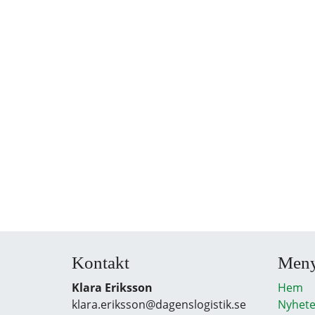
Kontakt
Men
Klara Eriksson
Hem
klara.eriksson@dagenslogistik.se
Nyhete