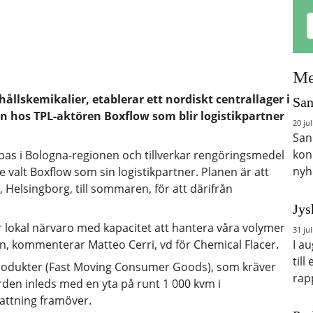
Me
hållskemikalier, etablerar ett nordiskt centrallager i
San
in hos TPL-aktören Boxflow som blir logistikpartner
20 jul
San
kon
n bas i Bologna-regionen och tillverkar rengöringsmedel
nyh
 valt Boxflow som sin logistikpartner. Planen är att
 Helsingborg, till sommaren, för att därifrån
Jys
 lokal närvaro med kapacitet att hantera våra volymer
31 jul
den, kommenterar Matteo Cerri, vd för Chemical Flacer.
I a
till
rodukter (Fast Moving Consumer Goods), som kräver
rap
orden inleds med en yta på runt 1 000 kvm i
attning framöver.