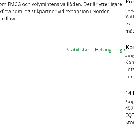
Pro
nom FMCG och volymintensiva flöden. Det är ytterligare
3 aug
Boxflow som logistikpartner vid expansion i Norden,
Vat
oxflow.
ext
mås
Kon
Stabil start i Helsingborg
4 aug
Kon
Lot
kon
14 
5 aug
457
EQT
Sto