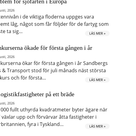
blem för sjöfarten i Europa
usti, 2026
tennivån i de viktiga floderna uppges vara
remt låg, något som får följder för de fartyg som
te ta sig…
LÄS MER »
kurserna ökade för första gången i år
usti, 2026
kurserna ökar för första gången i år Sandbergs
s & Transport stod för juli månads näst största
kurs och för första…
LÄS MER »
logistikfastigheter på ett bräde
usti, 2026
 000 fullt uthyrda kvadratmeter byter ägare när
 växlar upp och förvärvar åtta fastigheter i
rbritannien, fyra i Tyskland…
LÄS MER »