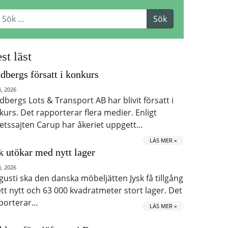
st läst
dbergs försatt i konkurs
i, 2026
dbergs Lots & Transport AB har blivit försatt i
kurs. Det rapporterar flera medier. Enligt
etssajten Carup har åkeriet uppgett…
LÄS MER »
k utökar med nytt lager
i, 2026
ugusti ska den danska möbeljätten Jysk få tillgång
 ett nytt och 63 000 kvadratmeter stort lager. Det
porterar…
LÄS MER »