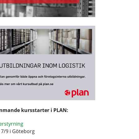
mande kursstarter i PLAN:
erstyrning
17/9 i Göteborg