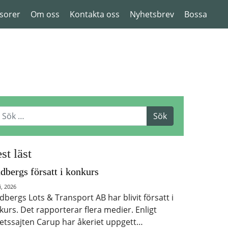
sorer
Om oss
Kontakta oss
Nyhetsbrev
Bossa
st läst
dbergs försatt i konkurs
i, 2026
dbergs Lots & Transport AB har blivit försatt i
kurs. Det rapporterar flera medier. Enligt
etssajten Carup har åkeriet uppgett…