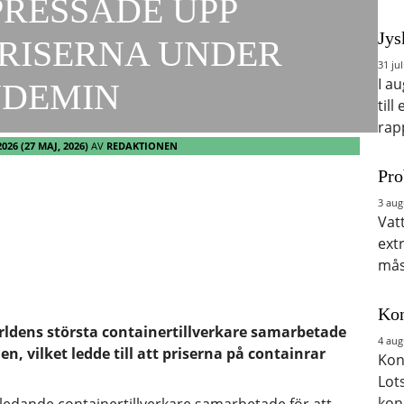
PRESSADE UPP
Jys
RISERNA UNDER
31 jul
I a
NDEMIN
till
rap
2026
(27 MAJ, 2026)
AV
REDAKTIONEN
Pro
3 aug
Vat
ext
mås
Kon
rldens största containertillverkare samarbetade
4 aug
 vilket ledde till att priserna på containrar
Kon
Lot
kon