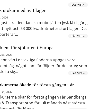
LÄS MER »
k utökar med nytt lager
i, 2026
ugusti ska den danska möbeljätten Jysk få tillgång
 ett nytt och 63 000 kvadratmeter stort lager. Det
porterar…
LÄS MER »
blem för sjöfarten i Europa
usti, 2026
tennivån i de viktiga floderna uppges vara
remt låg, något som får följder för de fartyg som
te ta sig…
LÄS MER »
kurserna ökade för första gången i år
usti, 2026
kurserna ökar för första gången i år Sandbergs
s & Transport stod för juli månads näst största
kurs och för första…