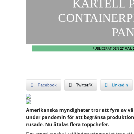
KARTELL 
CONTAINERP
PA
PUBLICERAT DEN
27 MAJ, 
Facebook
Twitter/X
LinkedIn
Amerikanska myndigheter tror att fyra av vä
under pandemin för att begränsa produktionen,
rusade. Nu åtalas flera toppchefer.