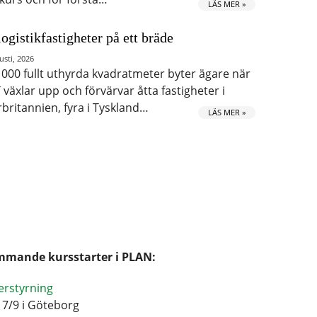
LÄS MER »
logistikfastigheter på ett bräde
usti, 2026
 000 fullt uthyrda kvadratmeter byter ägare när
 växlar upp och förvärvar åtta fastigheter i
rbritannien, fyra i Tyskland…
LÄS MER »
mande kursstarter i PLAN:
erstyrning
17/9 i Göteborg