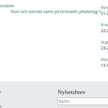
ontainer
For
Stort och svenskt namn på Grimaldis jättefartyg
21-
Pro
22-
Sup
23-
For
13-
y
Nyhetsbrev
r