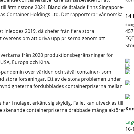
ledande containertillverkare samarbetade för att
ill åtminstone 2024. Bland de åtalade finns Singapore-
as Container Holdings Ltd. Det rapporterar vår norska
14 
5 aug
inleddes 2019, då chefer från flera stora
457
it överens om att driva upp priserna genom att
EQT
Sto
llverkarna från 2020 produktionsbegränsningar för
i USA, Europa och Kina.
d-pandemin över världen och såväl container- som
 stora förseningar. Ett av de stora problemen under
gt myndigheterna fördubblades containerpriserna mellan
 har i nuläget erkänt sig skyldig. Fallet kan utvecklas till
Kom
 de skenande containerpriserna drabbade många aktörer
Lag
16-