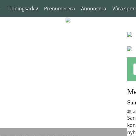
Tidningsarkiv
Prenumerera
Annonsera
Våra spon
Me
San
20 jul
San
kon
nyh