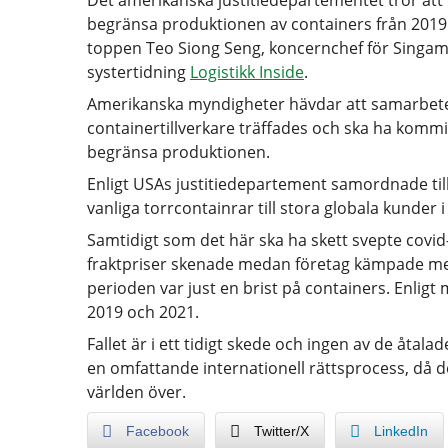
Det amerikanska justitiedepartementet tror att 
begränsa produktionen av containers från 2019 t
toppen Teo Siong Seng, koncernchef för Singam
systertidning
Logistikk Inside
.
Amerikanska myndigheter hävdar att samarbetet 
containertillverkare träffades och ska ha komm
begränsa produktionen.
Enligt USAs justitiedepartement samordnade ti
vanliga torrcontainrar till stora globala kunder 
Samtidigt som det här ska ha skett svepte covi
fraktpriser skenade medan företag kämpade med
perioden var just en brist på containers. Enli
2019 och 2021.
Fallet är i ett tidigt skede och ingen av de åtalade
en omfattande internationell rättsprocess, då
världen över.
Facebook
Twitter/X
LinkedIn