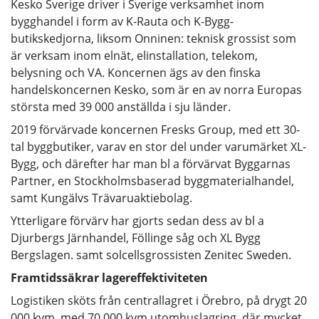
Kesko Sverige driver i Sverige verksamhet inom
bygghandel i form av K-Rauta och K-Bygg-
butikskedjorna, liksom Onninen: teknisk grossist som
är verksam inom elnät, elinstallation, telekom,
belysning och VA. Koncernen ägs av den finska
handelskoncernen Kesko, som är en av norra Europas
största med 39 000 anställda i sju länder.
2019 förvärvade koncernen Fresks Group, med ett 30-
tal byggbutiker, varav en stor del under varumärket XL-
Bygg, och därefter har man bl a förvärvat Byggarnas
Partner, en Stockholmsbaserad byggmaterialhandel,
samt Kungälvs Trävaruaktiebolag.
Ytterligare förvärv har gjorts sedan dess av bl a
Djurbergs Järnhandel, Föllinge såg och XL Bygg
Bergslagen. samt solcellsgrossisten Zenitec Sweden.
Framtidssäkrar lagereffektiviteten
Logistiken sköts från centrallagret i Örebro, på drygt 20
000 kvm, med 70 000 kvm utomhuslagring, där mycket