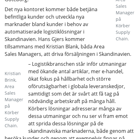
Sales
Det nya kontoret kommer både betjäna
Manager
befintliga kunder och utveckla nya
på
marknader bland kunder i behov av
Körber
automatiserade logistiklösningar i
Supply
Skandinavien. Hans Gjers kommer
Chain.
tillsammans med Kristian Blank, båda Area
Sales Managers, att driva försäljningen i Skandinavien.
– Logistikbranschen står inför utmaningar
med ökande antal artiklar, mer e-handel,
Kristian
ökat fokus på hållbarhet och större
Brink,
oförutsägbarhet i globala leveranskedjor,
Area
Sales
samtidigt som det är svårt att få tag på
Manager
nödvändig arbetskraft på många håll.
på
Körbers lösningar adresserar många av
Körber
dessa utmaningar och nu ser vi fram emot
Supply
att sprida dessa lösningar på de
Chain.
skandinaviska marknaderna, både genom att
besöka kunder och genom att exempelvis finnas på