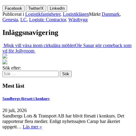
Facebook
Twitter/X
LinkedIn
Publicerat i
Logistikfastigheter
,
Logistiklägen
Märkt
Danmark
,
Genesta
,
LC
,
Logistic Contractor
,
Wästbygg
Inläggsnavigering
Mjuk vill växa inom cirkulära möbler
Ole Sauar gör comeback som
vd för Jollyroom
Sök efter:
Mest läst
Sandbergs försatt i konkurs
20 juli, 2026
Sandbergs Lots & Transport AB har blivit försatt i konkurs. Det
rapporterar flera medier. Enligt nyhetssajten Carup har åkeriet
uppgett…
Läs mer »