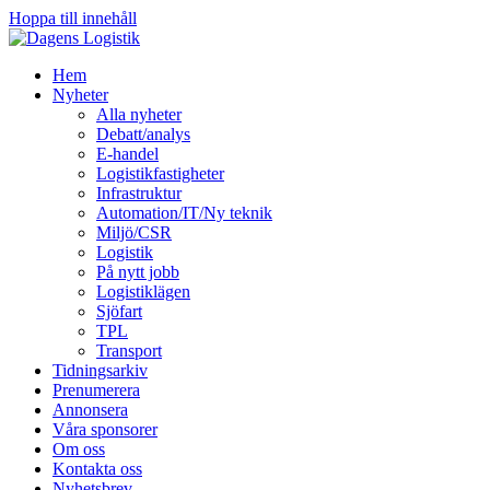
Hoppa till innehåll
Hem
Nyheter
Alla nyheter
Debatt/analys
E-handel
Logistikfastigheter
Infrastruktur
Automation/IT/Ny teknik
Miljö/CSR
Logistik
På nytt jobb
Logistiklägen
Sjöfart
TPL
Transport
Tidningsarkiv
Prenumerera
Annonsera
Våra sponsorer
Om oss
Kontakta oss
Nyhetsbrev