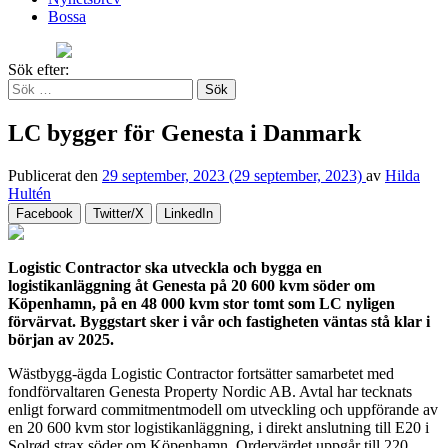
Bossa
Sök efter:
LC bygger för Genesta i Danmark
Publicerat den
29 september, 2023
(29 september, 2023)
av
Hilda
Hultén
Facebook
Twitter/X
LinkedIn
Logistic Contractor ska utveckla och bygga en
logistikanläggning åt Genesta på 20 600 kvm söder om
Köpenhamn, på en 48 000 kvm stor tomt som LC nyligen
förvärvat. Byggstart sker i vår och fastigheten väntas stå klar i
början av 2025.
Wästbygg-ägda Logistic Contractor fortsätter samarbetet med
fondförvaltaren Genesta Property Nordic AB. Avtal har tecknats
enligt forward commitmentmodell om utveckling och uppförande av
en 20 600 kvm stor logistikanläggning, i direkt anslutning till E20 i
Solrød strax söder om Köpenhamn. Ordervärdet uppgår till 220