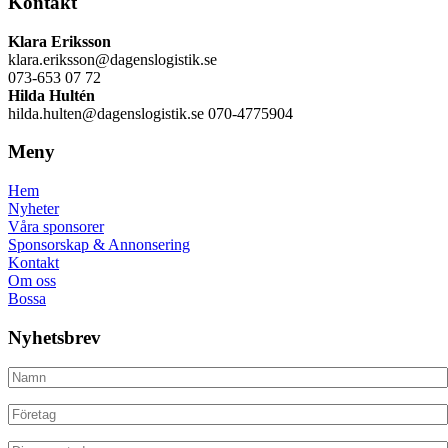
Kontakt
Klara Eriksson
klara.eriksson@dagenslogistik.se
073-653 07 72
Hilda Hultén
hilda.hulten@dagenslogistik.se 070-4775904
Meny
Hem
Nyheter
Våra sponsorer
Sponsorskap & Annonsering
Kontakt
Om oss
Bossa
Nyhetsbrev