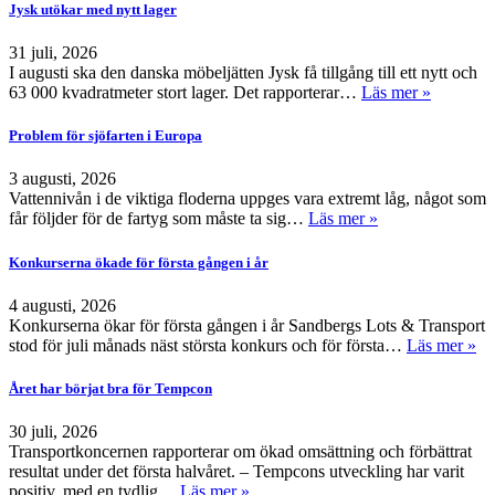
Jysk utökar med nytt lager
31 juli, 2026
I augusti ska den danska möbeljätten Jysk få tillgång till ett nytt och
63 000 kvadratmeter stort lager. Det rapporterar…
Läs mer »
Problem för sjöfarten i Europa
3 augusti, 2026
Vattennivån i de viktiga floderna uppges vara extremt låg, något som
får följder för de fartyg som måste ta sig…
Läs mer »
Konkurserna ökade för första gången i år
4 augusti, 2026
Konkurserna ökar för första gången i år Sandbergs Lots & Transport
stod för juli månads näst största konkurs och för första…
Läs mer »
Året har börjat bra för Tempcon
30 juli, 2026
Transportkoncernen rapporterar om ökad omsättning och förbättrat
resultat under det första halvåret. – Tempcons utveckling har varit
positiv, med en tydlig…
Läs mer »