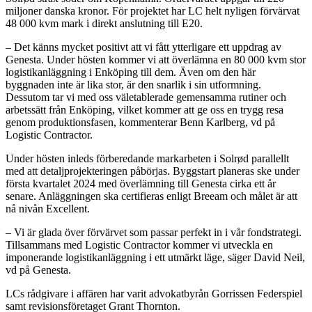
miljoner danska kronor. För projektet har LC helt nyligen förvärvat
48 000 kvm mark i direkt anslutning till E20.
– Det känns mycket positivt att vi fått ytterligare ett uppdrag av
Genesta. Under hösten kommer vi att överlämna en 80 000 kvm stor
logistikanläggning i Enköping till dem. Även om den här
byggnaden inte är lika stor, är den snarlik i sin utformning.
Dessutom tar vi med oss väletablerade gemensamma rutiner och
arbetssätt från Enköping, vilket kommer att ge oss en trygg resa
genom produktionsfasen, kommenterar Benn Karlberg, vd på
Logistic Contractor.
Under hösten inleds förberedande markarbeten i Solrød parallellt
med att detaljprojekteringen påbörjas. Byggstart planeras ske under
första kvartalet 2024 med överlämning till Genesta cirka ett år
senare. Anläggningen ska certifieras enligt Breeam och målet är att
nå nivån Excellent.
– Vi är glada över förvärvet som passar perfekt in i vår fondstrategi.
Tillsammans med Logistic Contractor kommer vi utveckla en
imponerande logistikanläggning i ett utmärkt läge, säger David Neil,
vd på Genesta.
LCs rådgivare i affären har varit advokatbyrån Gorrissen Federspiel
samt revisionsföretaget Grant Thornton.