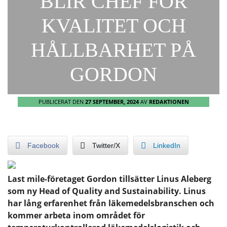
BLIR CHEF FÖR
KVALITET OCH
HÅLLBARHET PÅ
GORDON
PUBLICERAT DEN
27 SEPTEMBER, 2024
AV
REDAKTIONEN
Facebook
Twitter/X
LinkedIn
Last mile-företaget Gordon tillsätter Linus Aleberg
som ny Head of Quality and Sustainability. Linus
har lång erfarenhet från läkemedelsbranschen och
kommer arbeta inom området för