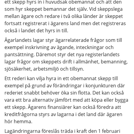
ett skepp hyrs in i huvudsak obemannat och att den
som hyr skeppet bemannar det själv. Vid skeppslega
mellan ägare och redare i två olika länder är skeppet
fortsatt registrerat i ägarens land men det registreras
också i landet det hyrs in till.
Ägarlandets lagar styr ägarrelaterade frågor som till
exempel inskrivning av ägande, inteckningar och
pantsättning. Däremot styr det nya registerlandets
lagar frågor om skeppets drift i allmänhet, bemanning,
sjösäkerhet, arbetsmiljö och tillsyn.
Ett rederi kan vilja hyra in ett obemannat skepp till
exempel på grund av förändringar i konjunkturen där
rederiet snabbt behöver öka sin flotta. Det kan också
vara ett bra alternativ jämfört med att köpa eller bygga
ett skepp. Ägarens finansiärer kan också föredra att
kreditfrågorna styrs av lagarna i det land där ägaren
hör hemma.
Lagändringarna föreslås träda i kraft den 1 februari