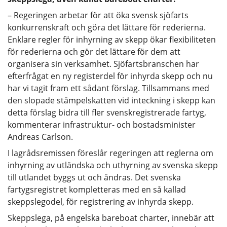
– Regeringen arbetar för att öka svensk sjöfarts
konkurrenskraft och göra det lättare för rederierna.
Enklare regler för inhyrning av skepp ökar flexibiliteten
för rederierna och gör det lättare för dem att
organisera sin verksamhet. Sjöfartsbranschen har
efterfrågat en ny registerdel för inhyrda skepp och nu
har vi tagit fram ett sådant förslag. Tillsammans med
den slopade stämpelskatten vid inteckning i skepp kan
detta förslag bidra till fler svenskregistrerade fartyg,
kommenterar infrastruktur- och bostadsminister
Andreas Carlson.
I lagrådsremissen föreslår regeringen att reglerna om
inhyrning av utländska och uthyrning av svenska skepp
till utlandet byggs ut och ändras. Det svenska
fartygsregistret kompletteras med en så kallad
skeppslegodel, för registrering av inhyrda skepp.
Skeppslega, på engelska bareboat charter, innebär att