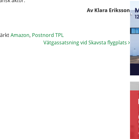
ansk aktör.
Av Klara Eriksson
ärkt
Amazon
,
Postnord TPL
Vätgassatsning vid Skavsta flygplats