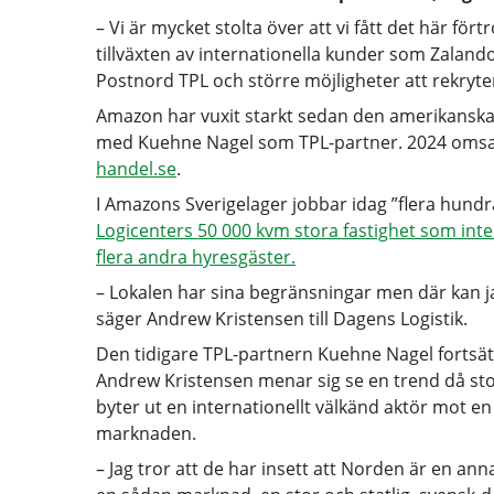
– Vi är mycket stolta över att vi fått det här fö
tillväxten av internationella kunder som Zalando 
Postnord TPL och större möjligheter att rekryt
Amazon har vuxit starkt sedan den amerikansk
med Kuehne Nagel som TPL-partner. 2024 omsat
handel.se
.
I Amazons Sverigelager jobbar idag ”flera hundra
Logicenters 50 000 kvm stora fastighet som int
flera andra hyresgäster.
– Lokalen har sina begränsningar men där kan jag
säger Andrew Kristensen till Dagens Logistik.
Den tidigare TPL-partnern Kuehne Nagel fortsätte
Andrew Kristensen menar sig se en trend då st
byter ut en internationellt välkänd aktör mot e
marknaden.
– Jag tror att de har insett att Norden är en ann