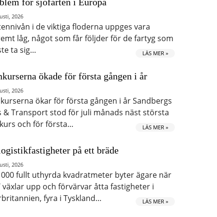
blem för sjöfarten i Europa
usti, 2026
tennivån i de viktiga floderna uppges vara
remt låg, något som får följder för de fartyg som
te ta sig…
LÄS MER »
kurserna ökade för första gången i år
usti, 2026
kurserna ökar för första gången i år Sandbergs
s & Transport stod för juli månads näst största
kurs och för första…
LÄS MER »
logistikfastigheter på ett bräde
usti, 2026
 000 fullt uthyrda kvadratmeter byter ägare när
 växlar upp och förvärvar åtta fastigheter i
rbritannien, fyra i Tyskland…
LÄS MER »