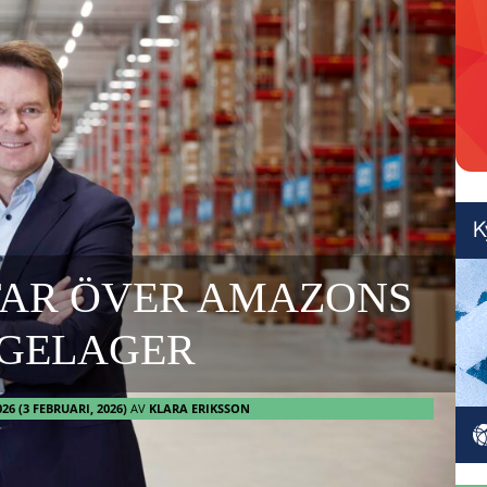
TAR ÖVER AMAZONS
IGELAGER
026
(3 FEBRUARI, 2026)
AV
KLARA ERIKSSON