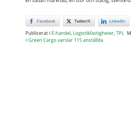
en sådan marknad, en stor och statlig, svensk-d
Facebook
Twitter/X
LinkedIn
Publicerat i
E-handel
,
Logistikfastigheter
,
TPL
M
Green Cargo varslar 115 anställda