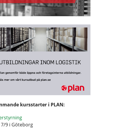
mande kursstarter i PLAN:
erstyrning
17/9 i Göteborg