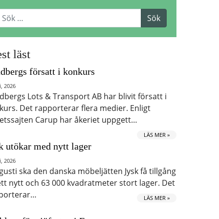
st läst
dbergs försatt i konkurs
i, 2026
dbergs Lots & Transport AB har blivit försatt i
kurs. Det rapporterar flera medier. Enligt
etssajten Carup har åkeriet uppgett…
LÄS MER »
k utökar med nytt lager
i, 2026
ugusti ska den danska möbeljätten Jysk få tillgång
 ett nytt och 63 000 kvadratmeter stort lager. Det
porterar…
LÄS MER »