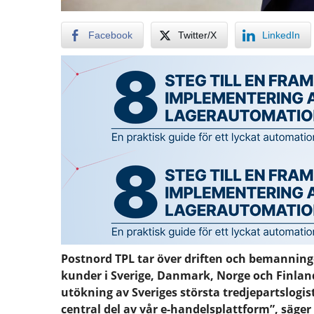
Facebook
Twitter/X
LinkedIn
Postnord TPL tar över driften och bemanning
kunder i Sverige, Danmark, Norge och Finland.
utökning av Sveriges största tredjepartslogis
central del av vår e-handelsplattform”, säge