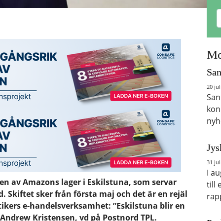
Me
San
20 jul
San
kon
nyh
Jys
31 jul
I a
en av Amazons lager i Eskilstuna, som servar
till
 Skiftet sker från första maj och det är en rejäl
rap
tikers e-handelsverksamhet: ”Eskilstuna blir en
r Andrew Kristensen, vd på Postnord TPL.