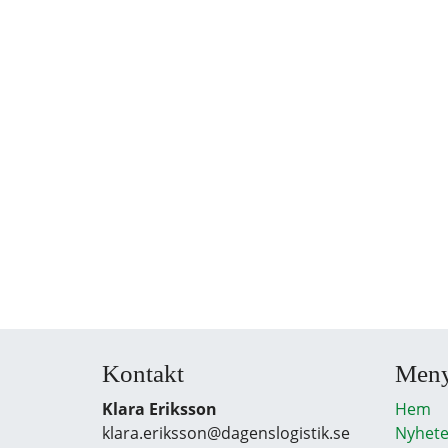
Kontakt
Men
Klara Eriksson
Hem
klara.eriksson@dagenslogistik.se
Nyhete