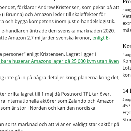
Pro
rtroendet, förklarar Andrew Kristensen, som pekar på att
3 aug
(i Brunna) och Amazon leder till skaleffekter för
Vat
era och bygga kompetens inom just e-handelslogistik.
ext
mås
a e-handlaren äntrade den svenska marknaden 2020,
te Amazon 2,7 miljarder svenska kronor,
enligt E-
Kon
 personer” enligt Kristensen. Lagret ligger i
4 aug
Kon
e bara huserar Amazons lager på 25 000 kvm utan även
Lot
kon
 inte gå in på några detaljer kring planerna kring det,
14 
r drifta lagret till 1 maj då Postnord TPL tar över.
5 aug
ora internationella aktörer som Zalando och Amazon
457
n som är stor i Norden och kan den nordiska
EQT
Sto
an sorts marknad och att vi är en väldigt stark aktör på