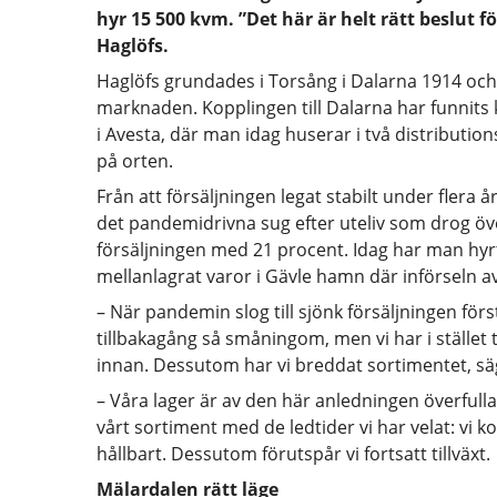
hyr 15 500 kvm. ”Det här är helt rätt beslut f
Haglöfs.
Haglöfs grundades i Torsång i Dalarna 1914 och s
marknaden. Kopplingen till Dalarna har funnits 
i Avesta, där man idag huserar i två distributio
på orten.
Från att försäljningen legat stabilt under flera
det pandemidrivna sug efter uteliv som drog ö
försäljningen med 21 procent. Idag har man hyrt i
mellanlagrat varor i Gävle hamn där införseln av
– När pandemin slog till sjönk försäljningen förs
tillbakagång så småningom, men vi har i stället
innan. Dessutom har vi breddat sortimentet, sä
– Våra lager är av den här anledningen överfulla 
vårt sortiment med de ledtider vi har velat: vi ko
hållbart. Dessutom förutspår vi fortsatt tillväxt.
Mälardalen rätt läge