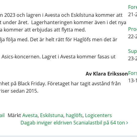
For
21-
en 2023 och lagren i Avesta och Eskilstuna kommer att
tet under året. Lagerhanteringen kommer även i det nya
Pro
sta kommer att erbjudas att flytta med.
22-
ilja följa med. Det är helt rätt för Haglöfs men det är
Sup
a Asics-koncernen. Lagret i Avesta kommer fasas ut
23-
For
Av Klara Eriksson
13-
het på Black Friday. Företaget har tagit avstånd från
iser sedan 2015.
ail
Märkt
Avesta
,
Eskilstuna
,
haglöfs
,
Logicenters
Dagab inviger eldriven Scanialastbil på 64 ton