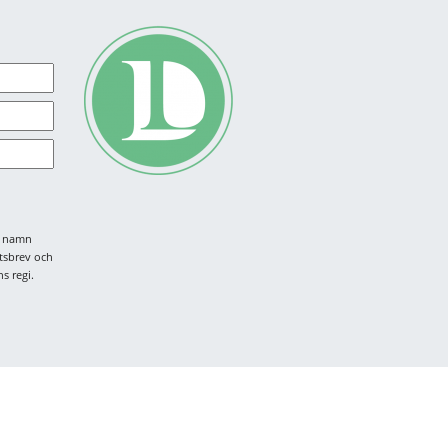
tt namn
tsbrev och
s regi.