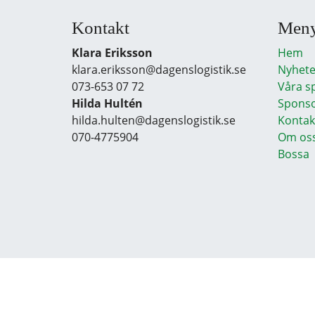
Kontakt
Men
Klara Eriksson
Hem
klara.eriksson@dagenslogistik.se
Nyhete
073-653 07 72
Våra s
Hilda Hultén
Sponso
hilda.hulten@dagenslogistik.se
Kontak
070-4775904
Om os
Bossa