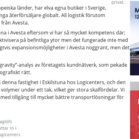
privat.
peiska länder, har elva egna butiker i Sverige,
a återförsäljare globalt. All logistik förutom
 från Avesta.
nna i Avesta eftersom vi har så mycket kompetens där;
tivisera på befintliga ytor men det fungerade inte med
igtvis expansionsmöjligheter i Avesta noggrant, men det
f gravity”-analys av företagets kundnätverk, som pekade
ografiskt rätt.
i denna fastighet i Eskilstuna hos Logicenters, och den
 volymer under ett tak, vilket ger stora skalfördelar. Vi
r med tillgång till mycket bättre transportlösningar för
aglöfs
yttar in i
ogicenters