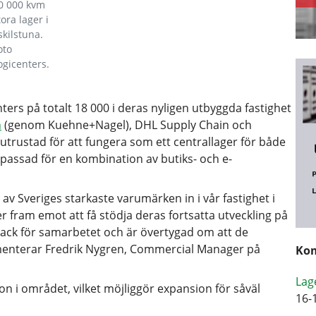
0 000 kvm
tora lager i
skilstuna.
oto
ogicenters.
nters på totalt 18 000 i deras nyligen utbyggda fastighet
n
(genom Kuehne+Nagel), DHL Supply Chain och
utrustad för att fungera som ett centrallager för både
npassad för en kombination av butiks- och e-
 av Sveriges starkaste varumärken in i vår fastighet i
er fram emot att få stödja deras fortsatta utveckling på
t tack för samarbetet och är övertygad om att de
ommenterar Fredrik Nygren, Commercial Manager på
Kom
Lag
ion i området, vilket möjliggör expansion för såväl
16-