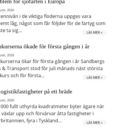
blem för sjöfarten i Europa
usti, 2026
tennivån i de viktiga floderna uppges vara
remt låg, något som får följder för de fartyg som
te ta sig…
LÄS MER »
kurserna ökade för första gången i år
usti, 2026
kurserna ökar för första gången i år Sandbergs
s & Transport stod för juli månads näst största
kurs och för första…
LÄS MER »
logistikfastigheter på ett bräde
usti, 2026
 000 fullt uthyrda kvadratmeter byter ägare när
 växlar upp och förvärvar åtta fastigheter i
rbritannien, fyra i Tyskland…
LÄS MER »