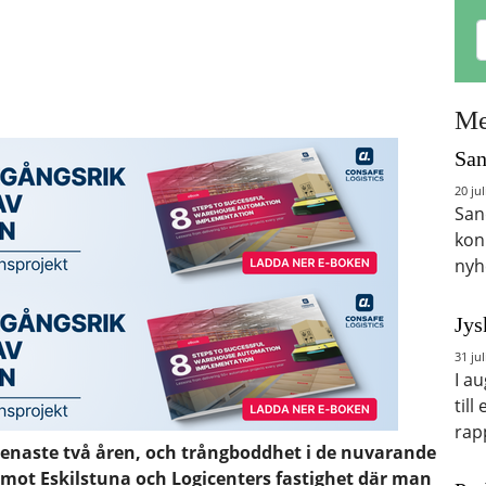
Me
San
20 jul
San
kon
nyh
Jys
31 jul
I a
till
rap
senaste två åren, och trångboddhet i de nuvarande
 mot Eskilstuna och Logicenters fastighet där man