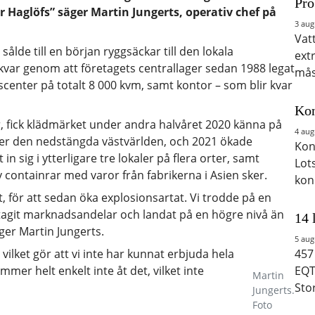
Pro
ör Haglöfs” säger Martin Jungerts, operativ chef på
3 aug
Vat
ålde till en början ryggsäckar till den lokala
ext
kvar genom att företagets centrallager sedan 1988 legat
mås
nscenter på totalt 8 000 kvm, samt kontor – som blir kvar
Kon
 år, fick klädmärket under andra halvåret 2020 känna på
4 aug
ver den nedstängda västvärlden, och 2021 ökade
Kon
n sig i ytterligare tre lokaler på flera orter, samt
Lot
 containrar med varor från fabrikerna i Asien sker.
kon
t, för att sedan öka explosionsartat. Vi trodde på en
 tagit marknadsandelar och landat på en högre nivå än
14 
ger Martin Jungerts.
5 aug
vilket gör att vi inte har kunnat erbjuda hela
457
mmer helt enkelt inte åt det, vilket inte
EQT
Martin
Sto
Jungerts.
Foto