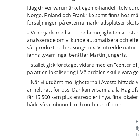
Idag driver varumärket egen e-handel i tolv euro
Norge, Finland och Frankrike samt finns hos mång
försäljningen på externa marknadsplatser sköts
– Vi började med att utreda möjligheten att sta
analyserade om vi kunde automatisera och effek
vår produkt- och säsongsmix. Vi utredde naturl
fanns tyvärr inga, berättar Martin Jungerts.
I stället gick företaget vidare med en ”center o
på att en lokalisering i Mälardalen skulle vara ge
– När vi utdömt möjligheterna i Avesta hittade v
är helt rätt för oss. Där kan vi samla alla Haglöfs
får 15 500 kvm plus entresoler i nya, fina lokale
både våra inbound- och outboundflöden.
H
fl
L