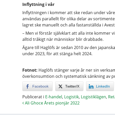
Inflyttning i vår
Inflyttningen i kommer att ske redan under vår
användas parallellt för olika delar av sortimen
lagret ske manuellt och alla fastanställda i Ave
– Men vi förstår självklart att alla inte kommer v
alltid tråkigt när människor blir drabbade.
Ägare till Haglöfs är sedan 2010 av den japansk
under 2023, för att stänga helt 2024.
Fotnot:
Haglöfs stänger varje år ner sin verksam
överkonsumtion och systematisk sänkning av pr
Facebook
Twitter/X
LinkedIn
Publicerat i
E-handel
,
Logistik
,
Logistiklägen
,
Ret
Ali Ghoce Årets pionjär 2022