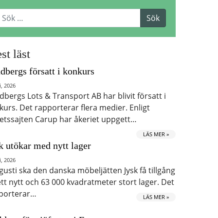
st läst
dbergs försatt i konkurs
i, 2026
dbergs Lots & Transport AB har blivit försatt i
kurs. Det rapporterar flera medier. Enligt
etssajten Carup har åkeriet uppgett…
LÄS MER »
k utökar med nytt lager
i, 2026
ugusti ska den danska möbeljätten Jysk få tillgång
 ett nytt och 63 000 kvadratmeter stort lager. Det
porterar…
LÄS MER »