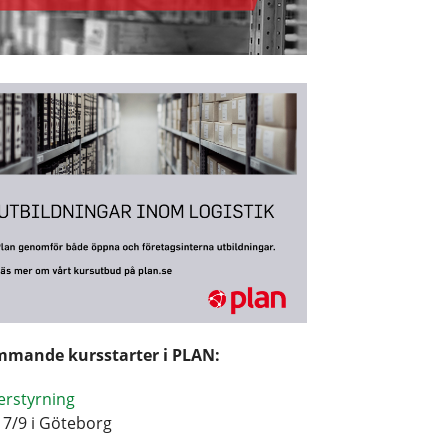
mande kursstarter i PLAN:
erstyrning
17/9 i Göteborg