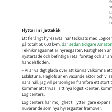
5
s
E
F
L
Flyttar in i jättekåk
Ett flerårigt hyresavtal har tecknats med Logice
på totalt 50 000 kvm,
där sedan tidigare Amazo
Teknikmagasinet är hyresgäster. Fastigheten är 
nystartade och befintliga retailföretag och är a
handelsflöden.
– Vi är väldigt glada över att kunna välkomna ett
Eskilstuna. Haglöfs är en växande aktör och vi s
nära håll. Jag vill personligen framföra ett stor
kommer att trivas i sitt nya logistikcenter, k
Logicenters.
Logicenters har möjlighet till ytterligare expans
nuvarande som nya hyresgäster framöver.