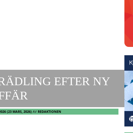
ÖRÄDLING EFTER NY
FFÄR
2026
(23 MARS, 2026)
AV
REDAKTIONEN