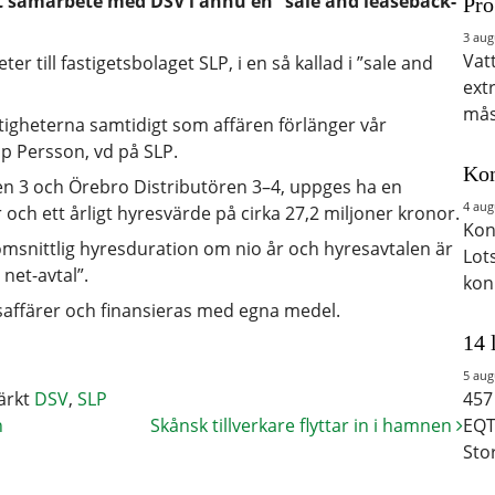
vårt samarbete med DSV i ännu en ”sale and leaseback-
Pro
3 aug
Vat
ter till fastigetsbolaget SLP, i en så kallad i ”sale and
ext
mås
fastigheterna samtidigt som affären förlänger vår
p Persson, vd på SLP.
Kon
en 3 och Örebro Distributören 3–4, uppges ha en
4 aug
och ett årligt hyresvärde på cirka 27,2 miljoner kronor.
Kon
omsnittlig hyresduration om nio år och hyresavtalen är
Lot
net-avtal”.
kon
saffärer och finansieras med egna medel.
14 
5 aug
ärkt
DSV
,
SLP
457
n
Skånsk tillverkare flyttar in i hamnen
EQT
Sto