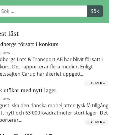
st läst
dbergs försatt i konkurs
i, 2026
dbergs Lots & Transport AB har blivit försatt i
kurs. Det rapporterar flera medier. Enligt
etssajten Carup har åkeriet uppgett…
LÄS MER »
k utökar med nytt lager
i, 2026
ugusti ska den danska möbeljätten Jysk få tillgång
 ett nytt och 63 000 kvadratmeter stort lager. Det
porterar…
LÄS MER »