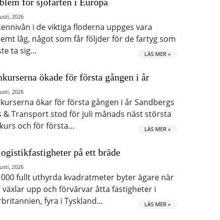
blem för sjöfarten i Europa
usti, 2026
tennivån i de viktiga floderna uppges vara
remt låg, något som får följder för de fartyg som
te ta sig…
LÄS MER »
kurserna ökade för första gången i år
usti, 2026
kurserna ökar för första gången i år Sandbergs
s & Transport stod för juli månads näst största
kurs och för första…
LÄS MER »
logistikfastigheter på ett bräde
usti, 2026
 000 fullt uthyrda kvadratmeter byter ägare när
 växlar upp och förvärvar åtta fastigheter i
rbritannien, fyra i Tyskland…
LÄS MER »