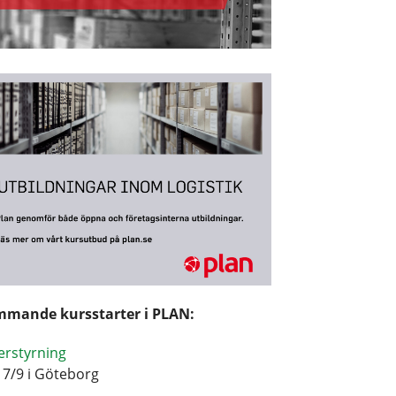
mande kursstarter i PLAN:
erstyrning
17/9 i Göteborg