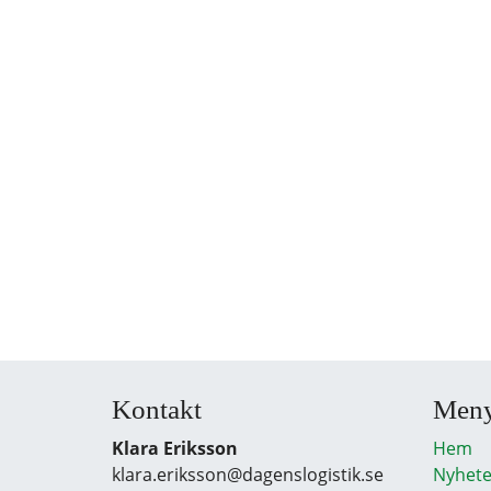
Kontakt
Men
Klara Eriksson
Hem
klara.eriksson@dagenslogistik.se
Nyhete