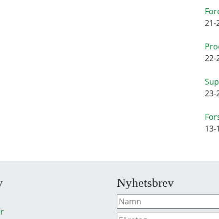
For
21-
Pro
22-
Sup
23-
For
13-
y
Nyhetsbrev
r