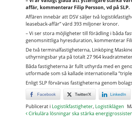
– Vi är väldigt glada att ytterligare stärka 
affär, kommenterar Filip Persson, vd på SLP.
Affären innebär att DSV säljer två logistikfastighe
leaseback-affär” värd 393 miljoner kronor.
– Vi ser stora möjligheter till förädling i båda 
genomsnittliga hyresduration, kommenterar Fili
De två terminalfastigheterna, Linköping Maskin
uthyrningsbar yta på totalt 27 964 kvadratmeter 
Båda fastigheterna är fullt uthyrda med en gen
utformade som så kallade internationella ”triple 
Enligt SLP förvärvas fastigheterna genom bolag
Facebook
Twitter/X
LinkedIn
Publicerat i
Logistikfastigheter
,
Logistiklägen
M
Cirkulära lösningar ska stärka energigrossiste