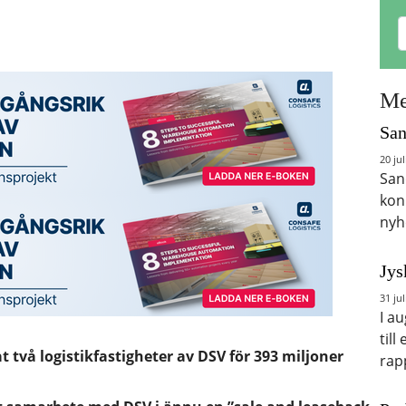
Me
San
20 jul
San
kon
nyh
Jys
31 jul
I a
till
 två logistikfastigheter av DSV för 393 miljoner
rap