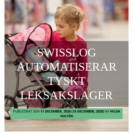
SWISSLOG
AUTOMATISERAR
TYSKT
LEKSAKSLAGER
PUBLICERAT DEN
11 DECEMBER, 2020
(15 DECEMBER, 2020)
AV
HILDA
HULTÉN