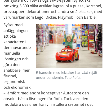
bansystem och Swisslogs WMS-system SynQ, ska
omkring 3 500 olika artiklar lagras; bl a pussel, kortspel,
brevpapper, dekorationer och andra småleksaker, med
varumärken som Lego, Dickie, Playmobil och Barbie.
Syftet med
anläggningen
att öka
kapaciteten i
den nuvarande
manuella
lösningen och
göra den
snabbare, mer
E-handeln med leksaker har växt rejält
flexibel,
under pandemin. Foto Rofu.
ergonomisk
och ekonomisk.
– Jämfört med andra koncept var Autostore den
absolut bästa lösningen för Rofu. Tack vare den
modulära designen kan vi installera systemet i det