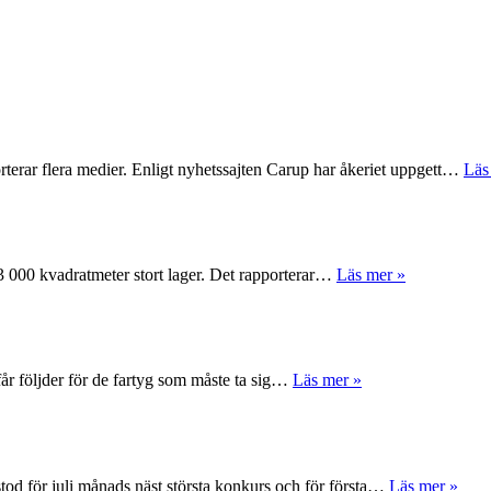
rterar flera medier. Enligt nyhetssajten Carup har åkeriet uppgett…
Läs
 63 000 kvadratmeter stort lager. Det rapporterar…
Läs mer »
får följder för de fartyg som måste ta sig…
Läs mer »
tod för juli månads näst största konkurs och för första…
Läs mer »