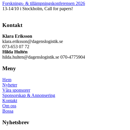
Forsknings- & tillämpningskonferensen 2026
13-14/10 i Stockholm, Call for papers!
Kontakt
Klara Eriksson
klara.eriksson@dagenslogistik.se
073-653 07 72
Hilda Hultén
hilda.hulten@dagenslogistik.se 070-4775904
Meny
Hem
Nyheter
Våra sponsorer
Sponsorskap & Annonsering
Kontakt
Om oss
Bossa
Nyhetsbrev