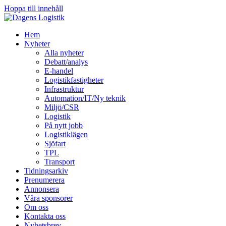
Hoppa till innehåll
Hem
Nyheter
Alla nyheter
Debatt/analys
E-handel
Logistikfastigheter
Infrastruktur
Automation/IT/Ny teknik
Miljö/CSR
Logistik
På nytt jobb
Logistiklägen
Sjöfart
TPL
Transport
Tidningsarkiv
Prenumerera
Annonsera
Våra sponsorer
Om oss
Kontakta oss
Nyhetsbrev