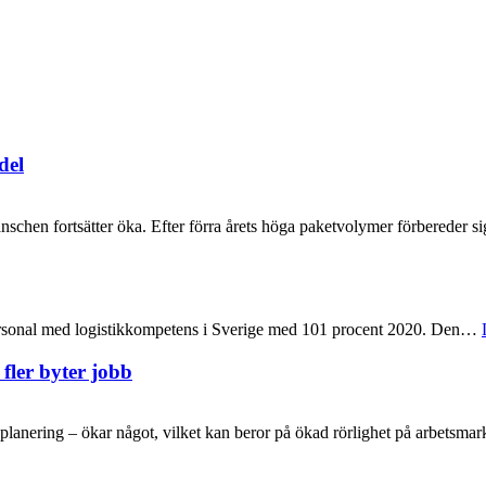
del
nschen fortsätter öka. Efter förra årets höga paketvolymer förbereder
personal med logistikkompetens i Sverige med 101 procent 2020. Den…
fler byter jobb
nsplanering – ökar något, vilket kan beror på ökad rörlighet på arbets