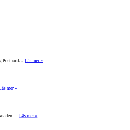
 sig Postnord…
Läs mer »
Läs mer »
marknaden.…
Läs mer »