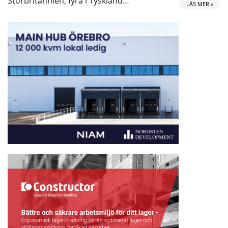
Storbritannien, fyra i Tyskland…
LÄS MER »