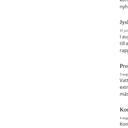
nyh
Jys
31 jul
I a
till
rap
Pro
3 aug
Vat
ext
mås
Kon
4 aug
Kon