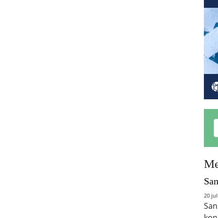
Me
San
20 jul
San
kon