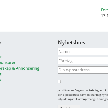
For
13-
y
Nyhetsbrev
r
ponsorer
rskap & Annonsering
t
s
Jag tillåter att Dagens Logistik lagrar mi
och e-postadress, samt skickar mig nyhe
inbjudningar till arrangemang i tidningen