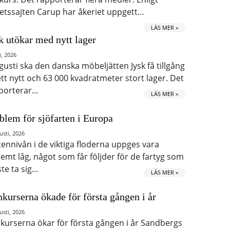
etssajten Carup har åkeriet uppgett…
LÄS MER »
k utökar med nytt lager
i, 2026
ugusti ska den danska möbeljätten Jysk få tillgång
 ett nytt och 63 000 kvadratmeter stort lager. Det
porterar…
LÄS MER »
blem för sjöfarten i Europa
usti, 2026
tennivån i de viktiga floderna uppges vara
remt låg, något som får följder för de fartyg som
te ta sig…
LÄS MER »
kurserna ökade för första gången i år
usti, 2026
kurserna ökar för första gången i år Sandbergs