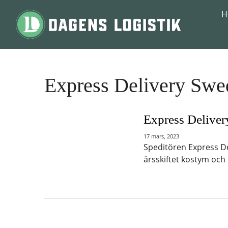
Hoppa till innehåll
H
Express Delivery Swe
Express Deliver
17 mars, 2023
Speditören Express Del
årsskiftet kostym och 