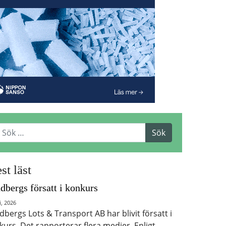
st läst
dbergs försatt i konkurs
i, 2026
dbergs Lots & Transport AB har blivit försatt i
kurs. Det rapporterar flera medier. Enligt