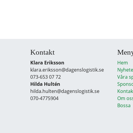
Kontakt
Men
Klara Eriksson
Hem
klara.eriksson@dagenslogistik.se
Nyhete
073-653 07 72
Våra s
Hilda Hultén
Sponso
hilda.hulten@dagenslogistik.se
Kontak
070-4775904
Om os
Bossa