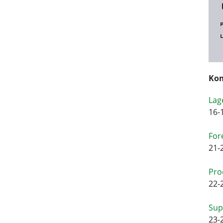
Kom
Lag
16-
For
21-
Pro
22-
Sup
23-