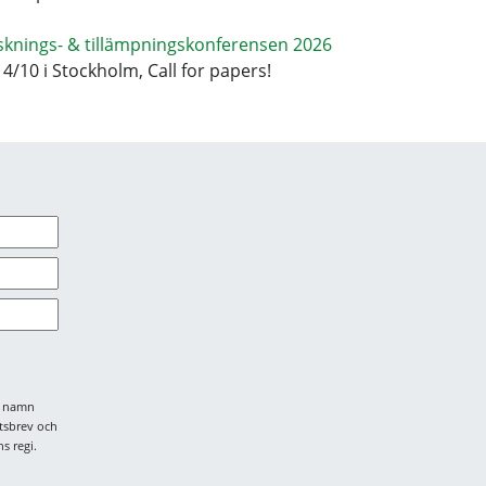
sknings- & tillämpningskonferensen 2026
14/10 i Stockholm, Call for papers!
tt namn
tsbrev och
s regi.