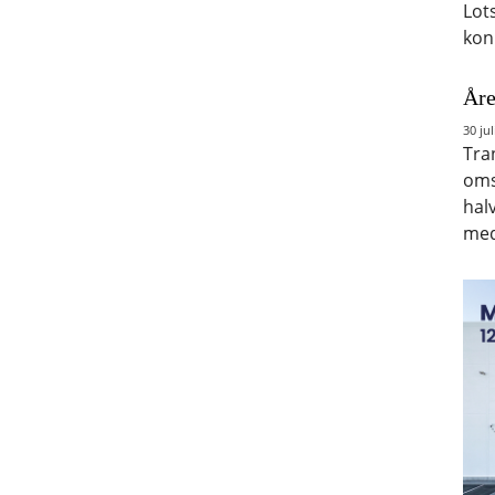
Lot
kon
Åre
30 jul
Tra
oms
hal
med